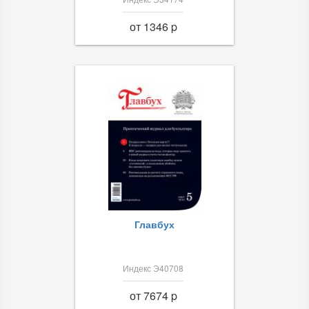
от 1346 p
Главбух
Индекс Э40708
от 7674 p