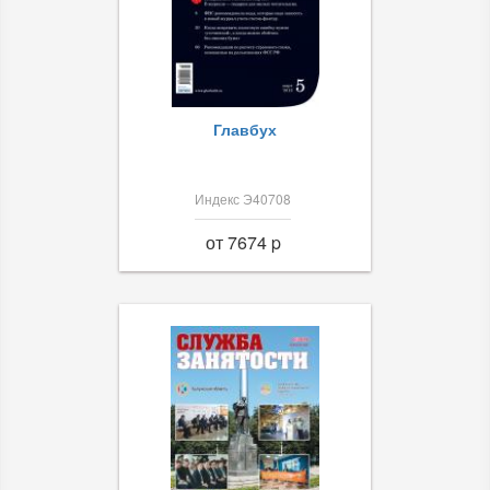
Главбух
Индекс Э40708
от 7674 p