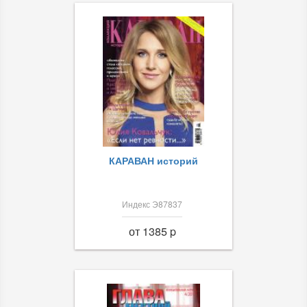
КАРАВАН историй
Индекс Э87837
от 1385 p