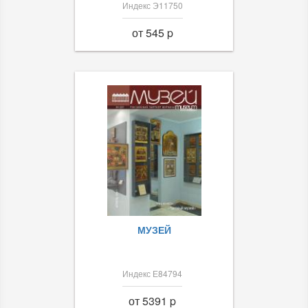
Индекс Э11750
от 545 p
МУЗЕЙ
Индекс Е84794
от 5391 p