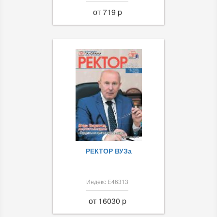
от 719 p
РЕКТОР ВУЗа
Индекс Е46313
от 16030 p