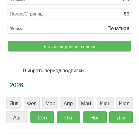
80
Полос/Страниц
Печатная
Форма
Есть электронная версия
Выбрать период подписки
2026
Янв
Фев
Мар
Апр
Май
Июн
Июл
Авг
Сен
Окт
Ноя
Дек