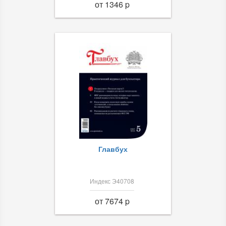
от 1346 p
Главбух
Индекс Э40708
от 7674 p