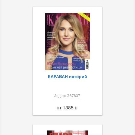
КАРАВАН историй
Индекс Э87837
от 1385 p