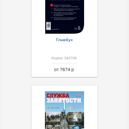
Главбух
Индекс Э40708
от 7674 p