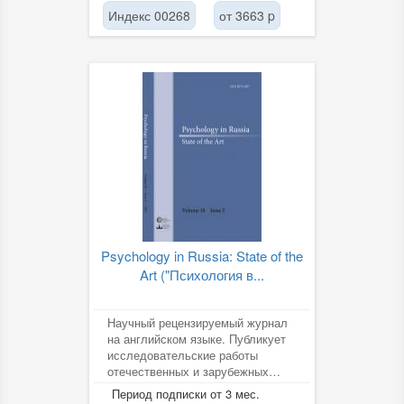
Индекс 00268
от 3663 p
Psychology in Russia: State of the
Art ("Психология в...
Научный рецензируемый журнал
на английском языке. Публикует
исследовательские работы
отечественных и зарубежных
психологов. Включён в
Период подписки от 3 мес.
международные...