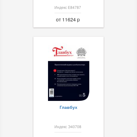
Индекс Е84787
от 11624 p
Главбух
Индекс Э40708