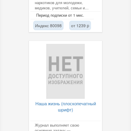
наркотиков для молодежи,
медиков, учителей, семьи и
общественности. Профилактика,
Период подписки от 1 мес.
лечение,...
Индекс 80098
от 1239 p
Наша жизнь (плоскопечатный
шpифт)
Журнал выполняет свою
основную задачу —