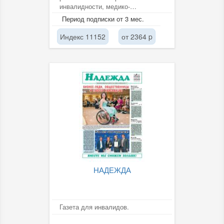
инвалидности, медико-
социальной экспертизе и
Период подписки от 3 мес.
реабилитации...
Индекс 11152
от 2364 p
НАДЕЖДА
Газета для инвалидов.