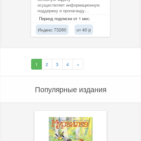
осуществляет информационную
поддержку и пропаганду
деятельности Всероссийского
Период подписки от 1 мес.
общества слепых. Ежегодно...
Индекс 73280
от 40 p
1
2
3
4
»
Популярные издания