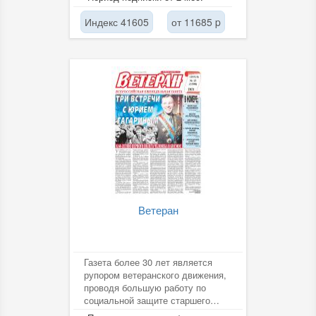
Индекс 41605
от 11685 p
Ветеран
Газета более 30 лет является
рупором ветеранского движения,
проводя большую работу по
социальной защите старшего
поколения, обмену опытом...