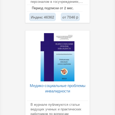
персоналом в госучреждениях,
медицине, науке, культуре и т.д.
Период подписки от 2 мес.
Новые методы и...
Индекс 46362
от 7046 p
Медико-социальные проблемы
инвалидности
В журнале публикуются статьи
ведущих ученых и практических
работников по вопросам