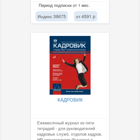
образцами кадровых
Период подписки от 1 мес.
документов...
Индекс 38675
от 4591 p
КАДРОВИК
Ежемесячный журнал из пяти
тетрадей - для руководителей
кадровых служб, отделов кадров,
HR-специалистов.Издается в