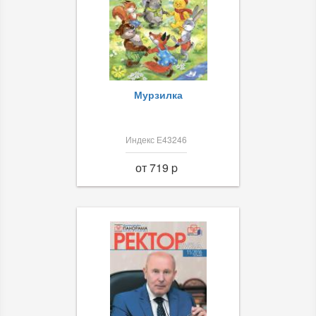
Мурзилка
Индекс Е43246
от 719 p