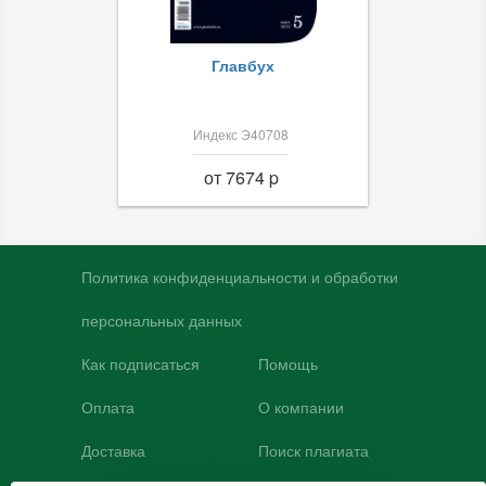
Главбух
Индекс Э40708
от 7674 p
Политика конфиденциальности и обработки
персональных данных
Как подписаться
Помощь
Оплата
О компании
Доставка
Поиск плагиата