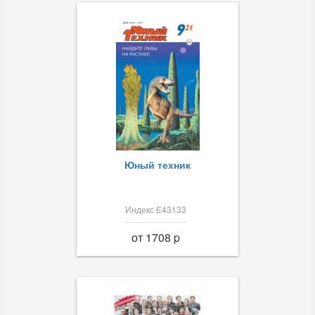
Юный техник
Индекс Е43133
от 1708 p