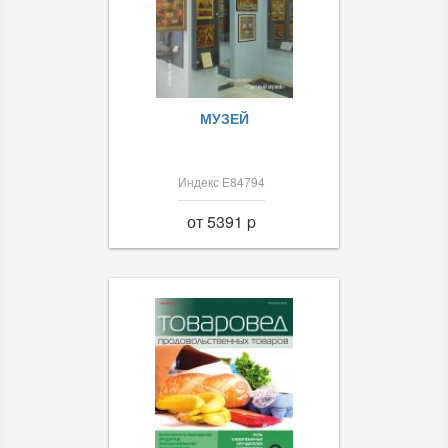
МУЗЕЙ
Индекс Е84794
от 5391 p