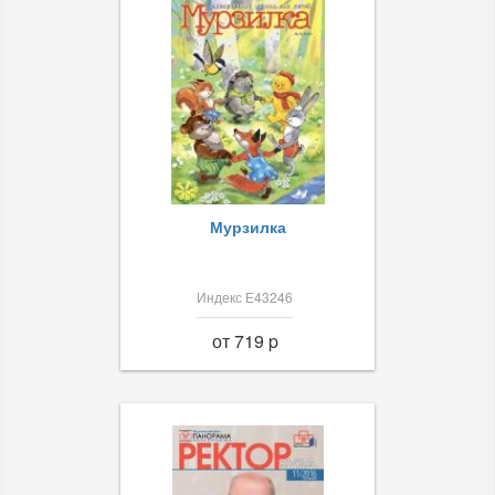
Мурзилка
Индекс Е43246
от 719 p