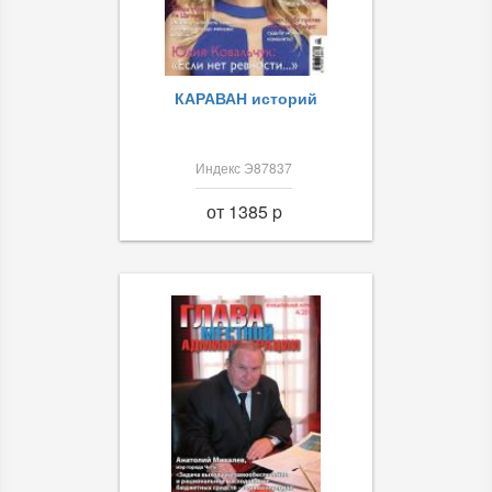
КАРАВАН историй
Индекс Э87837
от 1385 p