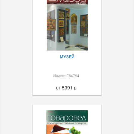
МУЗЕЙ
Индекс Е84794
от 5391 p