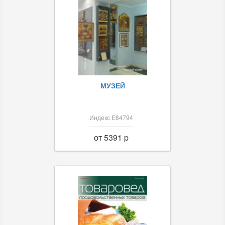
МУЗЕЙ
Индекс Е84794
от 5391 p