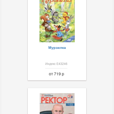
Мурзилка
Индекс Е43246
от 719 p