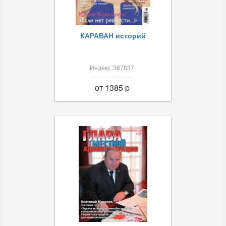
КАРАВАН историй
Индекс Э87837
от 1385 p