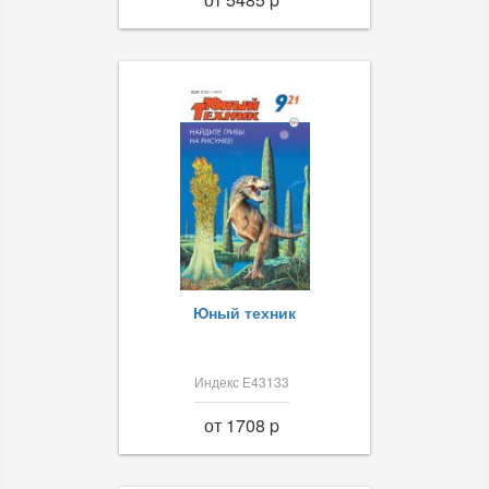
Юный техник
Индекс Е43133
от 1708 p