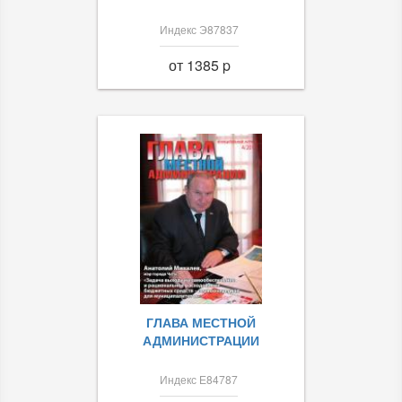
Индекс Э87837
от 1385 p
ГЛАВА МЕСТНОЙ
АДМИНИСТРАЦИИ
Индекс Е84787