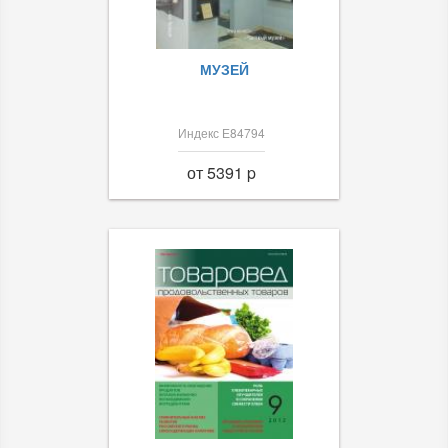
МУЗЕЙ
Индекс Е84794
от 5391 p