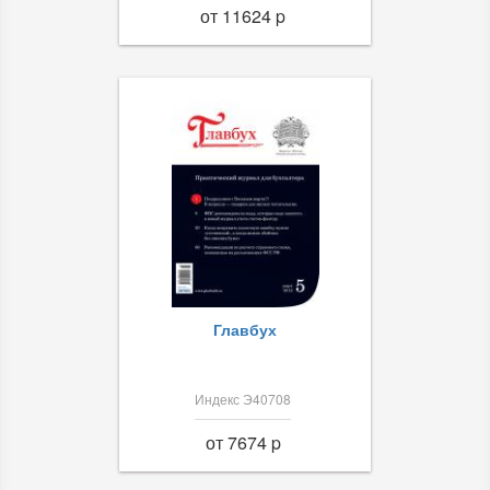
от 11624 p
Главбух
Индекс Э40708
от 7674 p