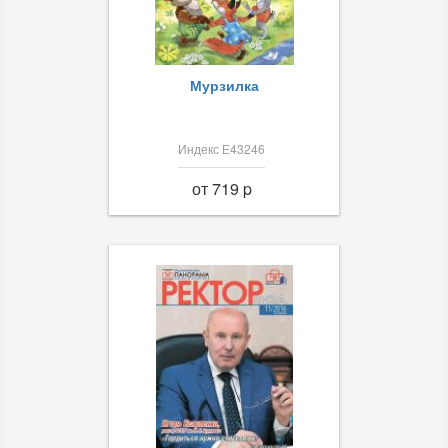
Мурзилка
Индекс Е43246
от 719 p