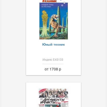
Юный техник
Индекс Е43133
от 1708 p