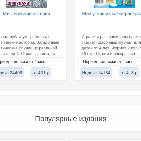
Мистические истории
Мишуткины сказки-раскра
рнал публикует реальные
Играем и раскрашиваем прямо
тические истории. Загадочные
сказке! Красочный журнал для
тические случаи из реальной
детей от 4 лет. Формат 20х29 см,
ни людей. Страшные истории
16 стр. Сказки и раскраски в
видцев и участников этих...
одном журнале. На каждую...
риод подписки от 1 мес.
Период подписки от 1 мес.
декс 24409
от 431 p
Индекс 14164
от 413 p
Популярные издания