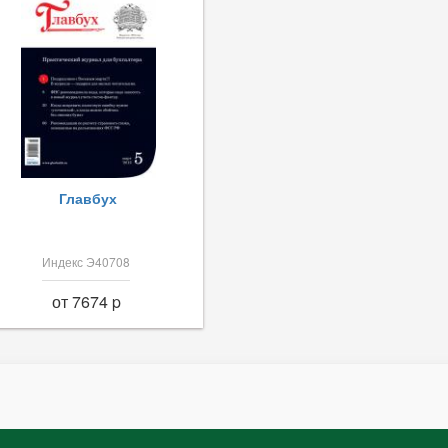
Главбух
Индекс Э40708
от 7674 p