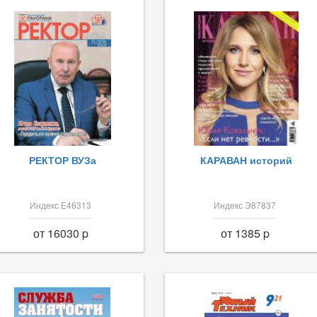
РЕКТОР ВУЗа
КАРАВАН историй
Индекс Е46313
Индекс Э87837
от 16030 p
от 1385 p