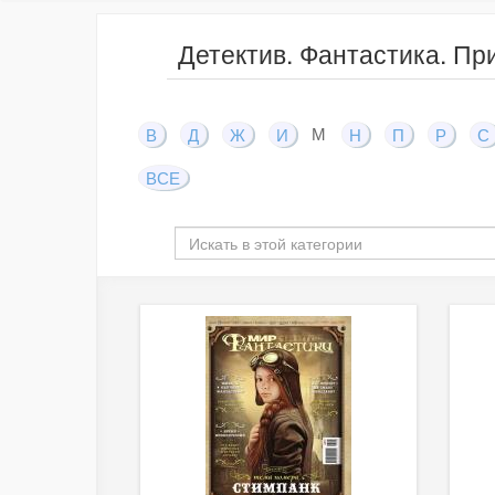
Детектив. Фантастика. Пр
М
В
Д
Ж
И
Н
П
Р
С
ВСЕ