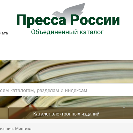
иата
Каталог электронных изданий
ючения. Мистика