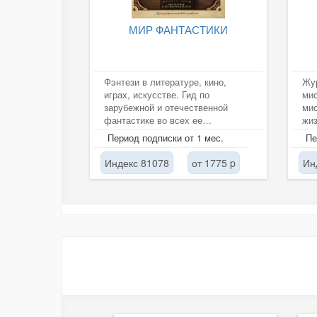
МИР ФАНТАСТИКИ
Фэнтези в литературе, кино,
Жу
играх, искусстве. Гид по
мис
зарубежной и отечественной
мис
фантастике во всех ее
жиз
проявлениях. Рецензии на
оче
Период подписки от 1 мес.
Пе
новинки месяца,...
Индекс 81078
от 1775 p
Ин