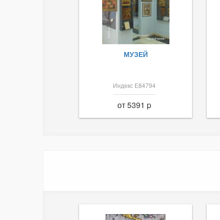
МУЗЕЙ
Индекс Е84794
от 5391 p