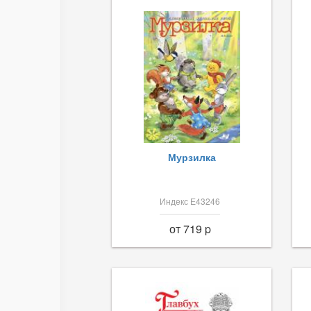
Мурзилка
Индекс Е43246
от 719 p