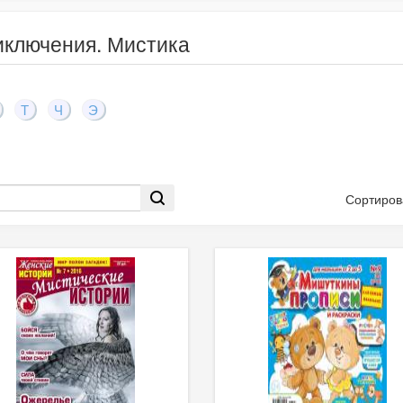
иключения. Мистика
Т
Ч
Э
Сортиров