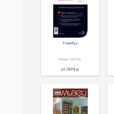
Главбух
Индекс Э40708
от 7674 p