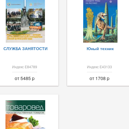
СЛУЖБА ЗАНЯТОСТИ
Юный техник
Индекс Е84789
Индекс Е43133
от 5485 p
от 1708 p