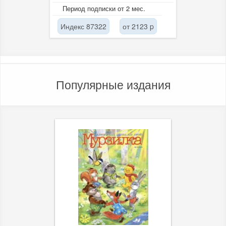
уникальных книгах и коллекциях,
Период подписки от 2 мес.
о чтении, научных...
Индекс 87322
от 2123 p
Популярные издания