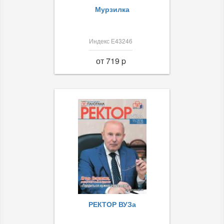
Мурзилка
Индекс Е43246
от 719 p
РЕКТОР ВУЗа