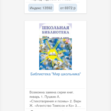
Лондон...
Индекс 13592
от 6972 p
Библиотека "Мир школьника"
Возможна замена серии книг.
январь 1. Пушкин А.
«Стихотворения и поэмы» 2. Верн
Ж. «Агентство Томпсон и Ко» 3.
Булгаков М. «Собачье сердце»