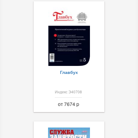
Главбух
Индекс Э40708
от 7674 p