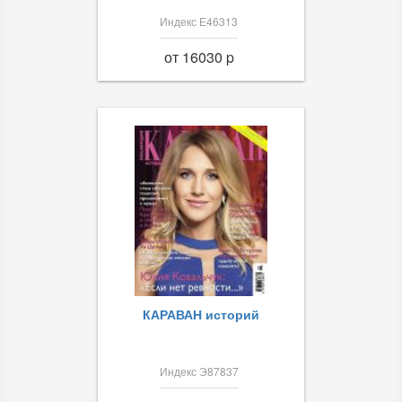
Индекс Е46313
от 16030 p
КАРАВАН историй
Индекс Э87837