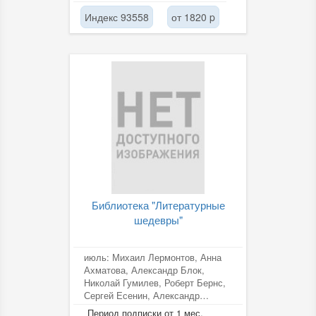
Индекс 93558
от 1820 p
Библиотека "Литературные
шедевры"
июль: Михаил Лермонтов, Анна
Ахматова, Александр Блок,
Николай Гумилев, Роберт Бернс,
Сергей Есенин, Александр
Пушкин, Федор Тютчев август:
Период подписки от 1 мес.