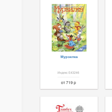
Мурзилка
Индекс Е43246
от 719 p