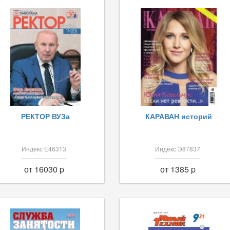
РЕКТОР ВУЗа
КАРАВАН историй
Индекс Е46313
Индекс Э87837
от 16030 p
от 1385 p