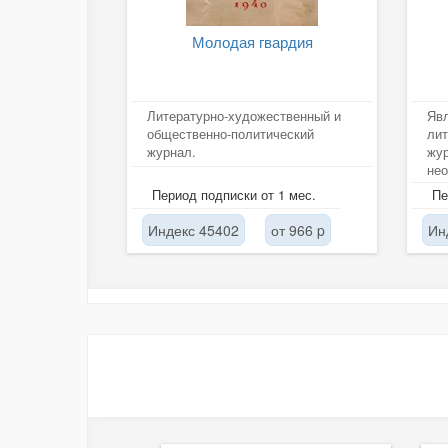
Молодая гвардия
Литературно-художественный и
Явл
общественно-политический
лит
журнал.
жур
нео
кул
Период подписки от 1 мес.
Пе
Индекс 45402
от 966 p
Ин