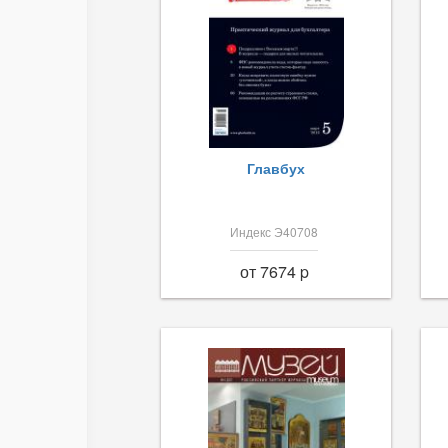
Главбух
Индекс Э40708
от 7674 p