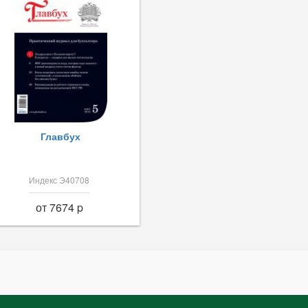
Главбух
Индекс Э40708
от 7674 p