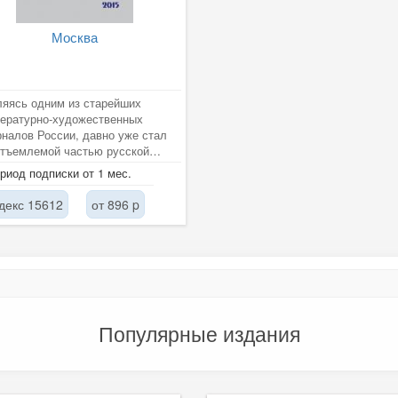
Москва
яясь одним из старейших
ературно-художественных
налов России, давно уже стал
тъемлемой частью русской
ьтуры. В нем впервые были...
риод подписки от 1 мес.
декс 15612
от 896 p
Популярные издания