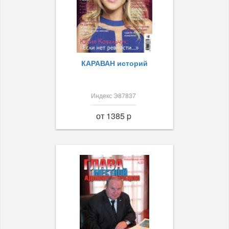
КАРАВАН историй
Индекс Э87837
от 1385 p