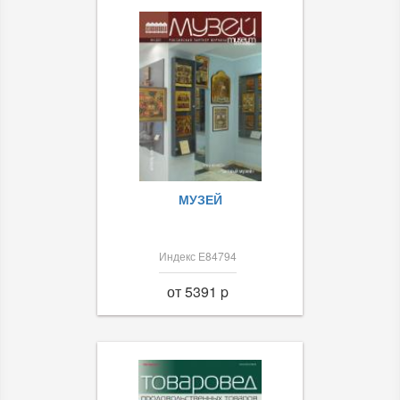
МУЗЕЙ
Индекс Е84794
от 5391 p