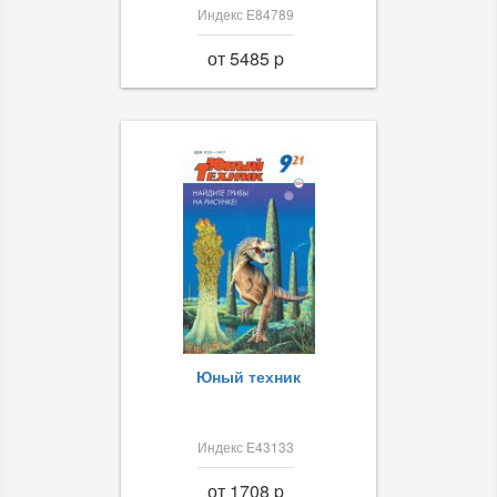
Индекс Е84789
от 5485 p
Юный техник
Индекс Е43133
от 1708 p