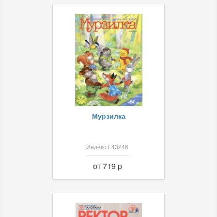
Мурзилка
Индекс Е43246
от 719 p