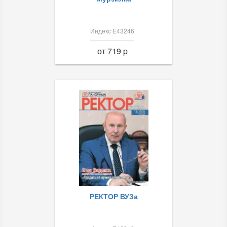
Индекс Е43246
от 719 p
РЕКТОР ВУЗа