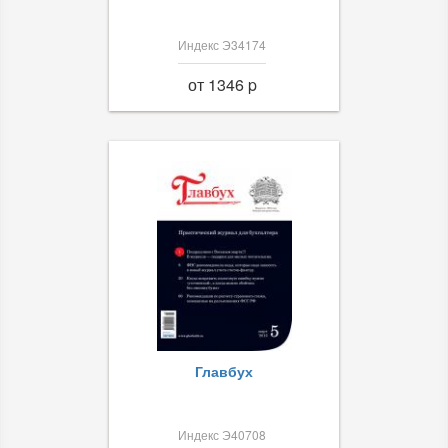
Индекс Э34174
от 1346 p
Главбух
Индекс Э40708