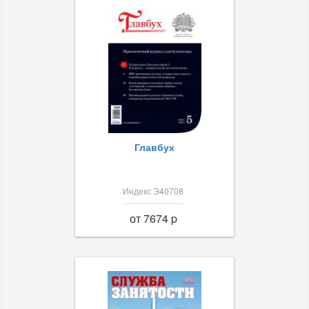
Главбух
Индекс Э40708
от 7674 p