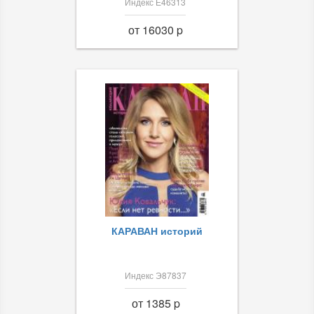
Индекс Е46313
от 16030 p
КАРАВАН историй
Индекс Э87837
от 1385 p