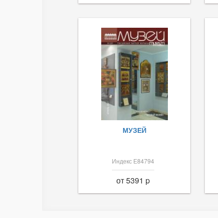
МУЗЕЙ
Индекс Е84794
от 5391 p