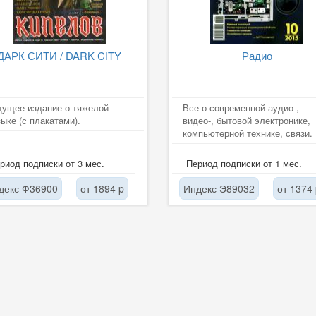
ДАРК СИТИ / DARK CITY
Радио
ущее издание о тяжелой
Все о современной аудио-,
ыке (с плакатами).
видео-, бытовой электронике,
компьютерной технике, связи.
риод подписки от 3 мес.
Период подписки от 1 мес.
декс Ф36900
от 1894 p
Индекс Э89032
от 1374