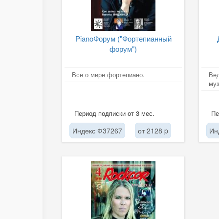
PianoФорум ("Фортепианный
форум")
Все о мире фортепиано.
Вед
муз
Период подписки от 3 мес.
Пе
Индекс Ф37267
от 2128 p
Ин