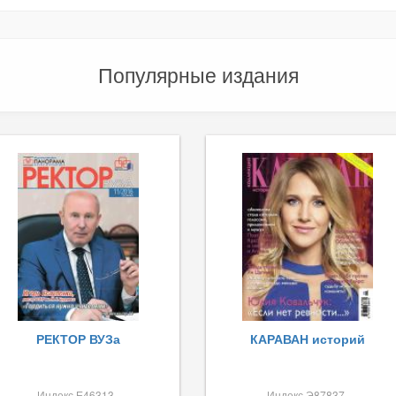
Популярные издания
РЕКТОР ВУЗа
КАРАВАН историй
Индекс Е46313
Индекс Э87837