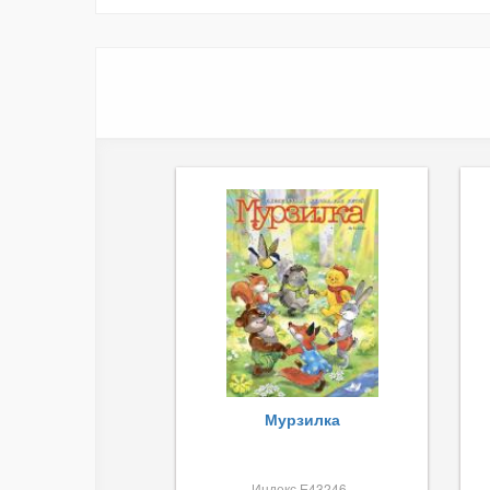
Мурзилка
Индекс Е43246