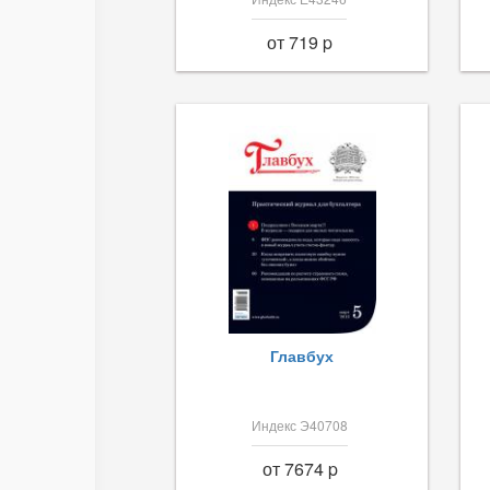
от 719 p
Главбух
Индекс Э40708
от 7674 p