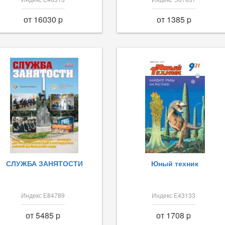
от 16030 p
от 1385 p
СЛУЖБА ЗАНЯТОСТИ
Юный техник
Индекс Е84789
Индекс Е43133
от 5485 p
от 1708 p