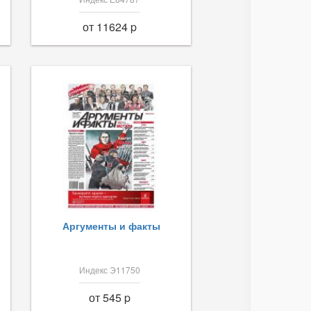
от 11624 p
Аргументы и факты
Индекс Э11750
от 545 p