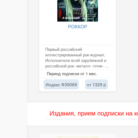
РОККОР
Первый российский
иллюстрированный рок-журнал.
Исполнители всей зарубежной и
российской рок- металл- готик- и
электронной музыки. Новости,
Период подписки от 1 мес.
рецензии...
Индекс Ф39069
от 1329 p
Издания, прием подписки на 