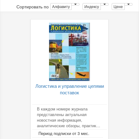
Сортировать по
Алфавиту
Индексу
Цене
Логистика и управление цепями
поставок
В каждом номере журнала
представлены актуальная
новостная информация,
аналитические обзоры, практика
лучших компаний по логистике и
Период подписки от 3 мес.
SCM. Авторы...