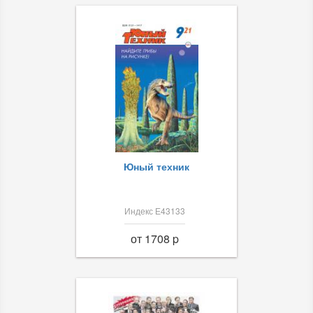
Юный техник
Индекс Е43133
от 1708 p