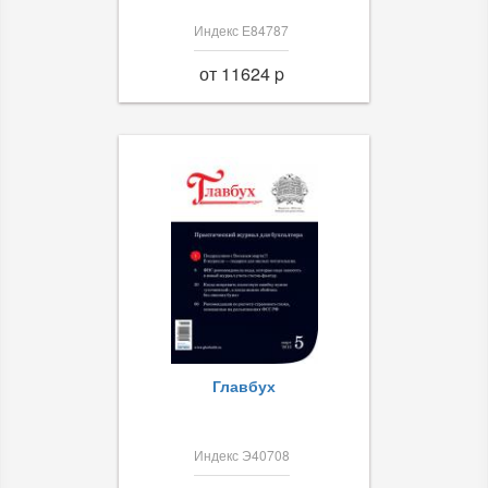
Индекс Е84787
от 11624 p
Главбух
Индекс Э40708