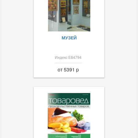
МУЗЕЙ
Индекс Е84794
от 5391 p