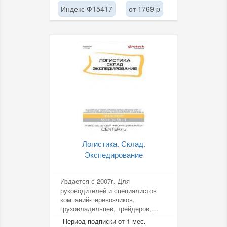
Индекс Ф15417
от 1769 p
Логистика. Склад.
Экспедирование
Издается с 2007г. Для
руководителей и специалистов
компаний-перевозчиков,
грузовладельцев, трейдеров,
экспедиторских и логистических
Период подписки от 1 мес.
компаний, а...