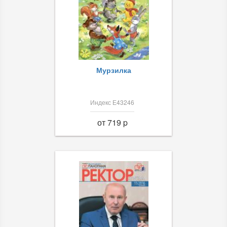
Мурзилка
Индекс Е43246
от 719 p