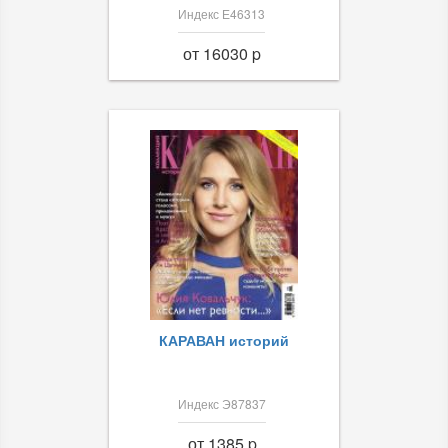
Индекс Е46313
от 16030 p
КАРАВАН историй
Индекс Э87837
от 1385 p