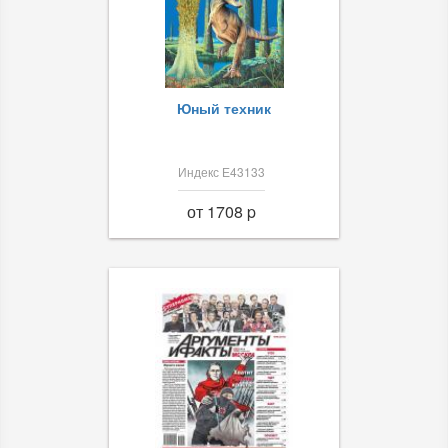
Юный техник
Индекс Е43133
от 1708 p