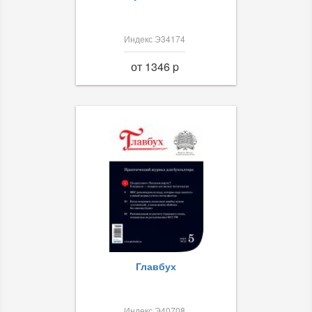
Индекс Э34174
от 1346 p
Главбух
Индекс Э40708