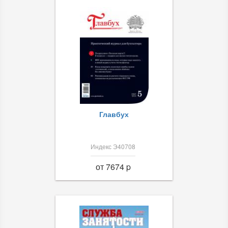
Главбух
Индекс Э40708
от 7674 p