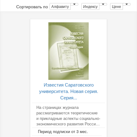
Сортировать по
Алфавиту
Индексу
Цене
Известия Саратовского
университета. Новая серия.
Серия...
На страницах журнала
рассматриваются теоретические
и прикладные аспекты социально-
экономического развития России
и ее регионов, вопросы
Период подписки от 3 мес.
экономической...