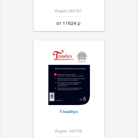
Индекс Е84787
от 11624 p
Главбух
Индекс Э40708