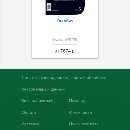
Главбух
Индекс Э40708
от 7674 p
Политика конфиденциальности и обработки
персональных данных
Как подписаться
Помощь
Оплата
О компании
Доставка
Поиск плагиата