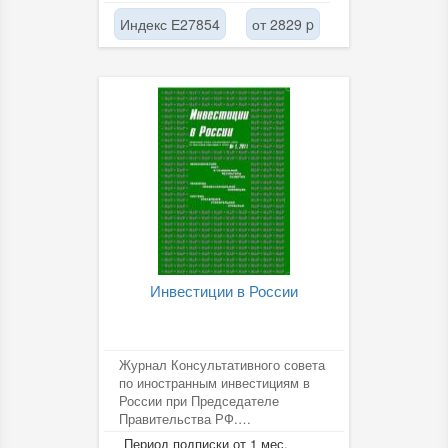
Индекс Е27854
от 2829 p
Инвестиции в России
Журнал Консультативного совета
по иностранным инвестициям в
России при Председателе
Правительства РФ.
Инвестиционный климат.
Период подписки от 1 мес.