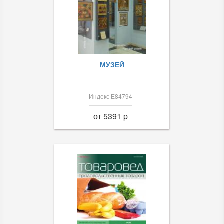
МУЗЕЙ
Индекс Е84794
от 5391 p