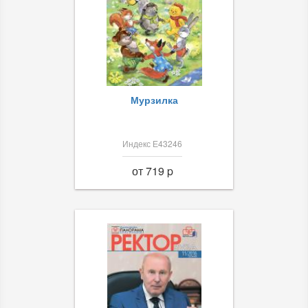
Мурзилка
Индекс Е43246
от 719 p