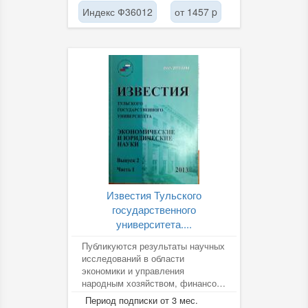
Индекс Ф36012
от 1457 p
Известия Тульского
государственного
университета....
Публикуются результаты научных
исследований в области
экономики и управления
народным хозяйством, финансов
и менеджмента, гражданского и
Период подписки от 3 мес.
уголовного...