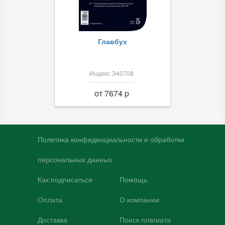
Главбух
Индекс Э40708
от 7674 p
Политика конфиденциальности и обработки
персональных данных
Как подписаться
Помощь
Оплата
О компании
Доставка
Поиск плагиата