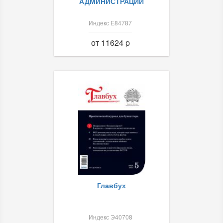
АДМИНИСТРАЦИИ
Индекс Е84787
от 11624 p
Главбух
Индекс Э40708