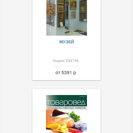
МУЗЕЙ
Индекс Е84794
от 5391 p