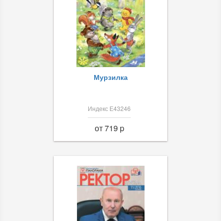
Мурзилка
Индекс Е43246
от 719 p