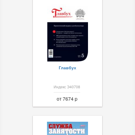
Главбух
Индекс Э40708
от 7674 p