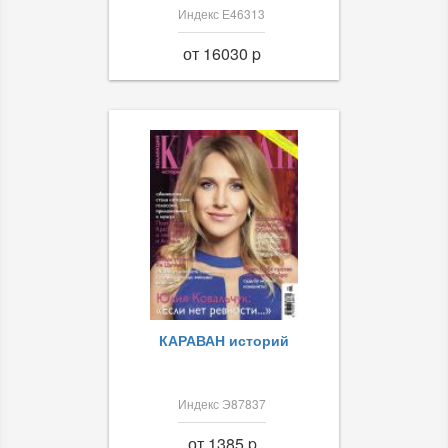
Индекс Е46313
от 16030 p
КАРАВАН историй
Индекс Э87837
от 1385 p