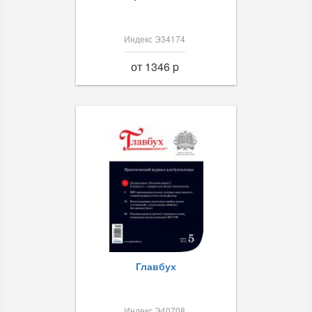
Индекс Э34174
от 1346 p
Главбух
Индекс Э40708