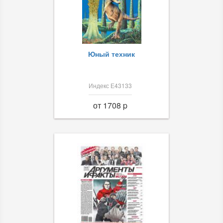
Юный техник
Индекс Е43133
от 1708 p