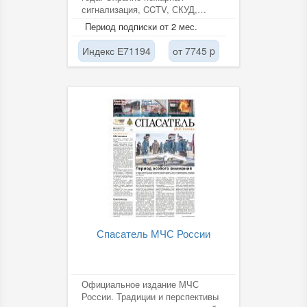
сигнализация, CCTV, СКУД,
инженерно-техническая защита,
Период подписки от 2 мес.
антитеррор,...
Индекс Е71194
от 7745 p
Спасатель МЧС России
Официальное издание МЧС
России. Традиции и перспективы