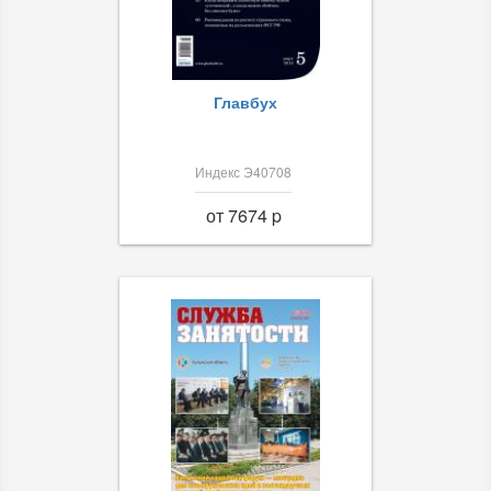
Главбух
Индекс Э40708
от 7674 p