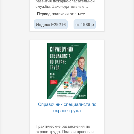
развития пожарно-спасательной
службы. Законодательные
инициативы и нововведения в
Период подписки от 1 мес.
области...
Индекс Е29216
от 1989 p
Справочник специалиста по
охране труда
Практические разъяснения по
охране труда. Полная правовая