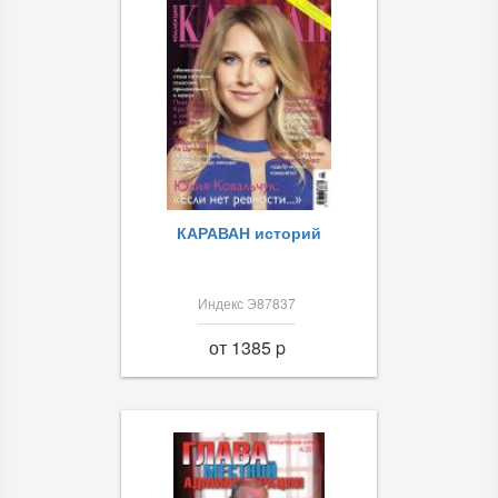
КАРАВАН историй
Индекс Э87837
от 1385 p