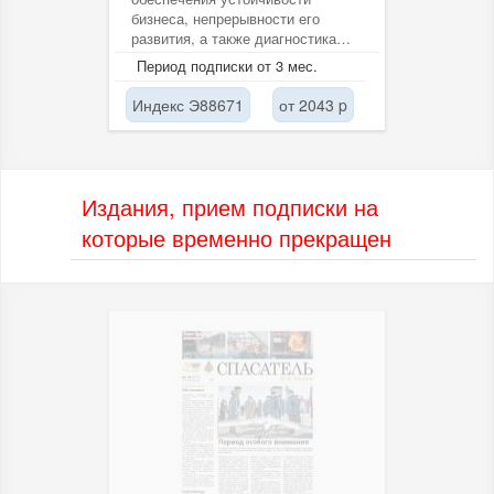
бизнеса, непрерывности его
развития, а также диагностика
кризисных ситуаций на
Период подписки от 3 мес.
различных...
Индекс Э88671
от 2043 p
Издания, прием подписки на
которые временно прекращен