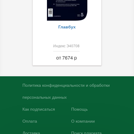
Главбух
Индекс Э40708
от 7674 p
Политика конфиденциальности и обработки
персональных данных
Как подписаться
Помощь
Оплата
О компании
Доставка
Поиск плагиата