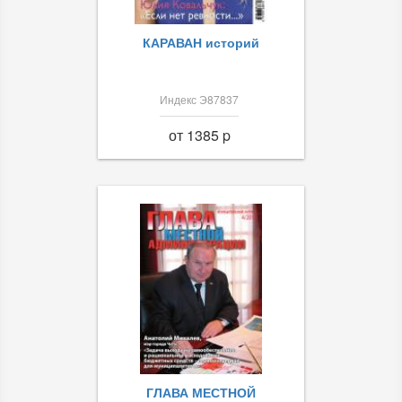
КАРАВАН историй
Индекс Э87837
от 1385 p
ГЛАВА МЕСТНОЙ