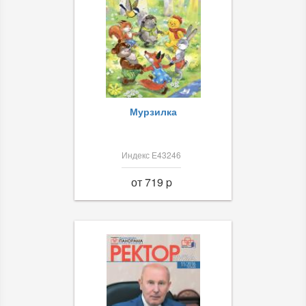
Мурзилка
Индекс Е43246
от 719 p