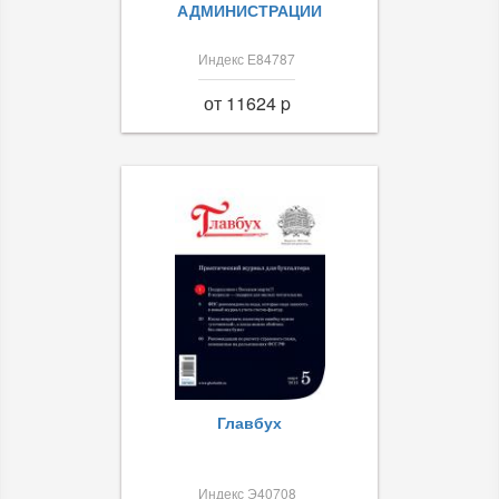
АДМИНИСТРАЦИИ
Индекс Е84787
от 11624 p
Главбух
Индекс Э40708