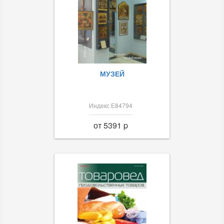
МУЗЕЙ
Индекс Е84794
от 5391 p