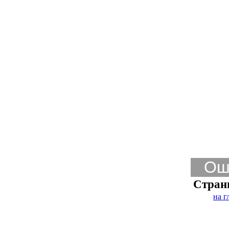
Ош
Стран
на г