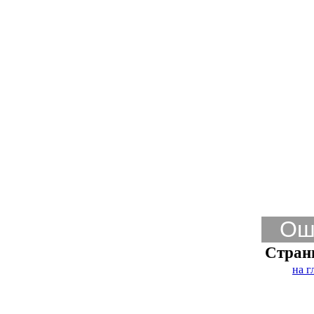
Ош
Стран
на г