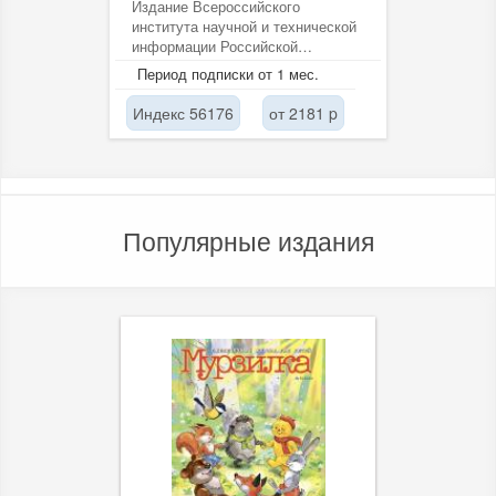
Издание Всероссийского
института научной и технической
информации Российской
академии наук (ВИНИТИ РАН).
Период подписки от 1 мес.
Индекс 56176
от 2181 p
Популярные издания