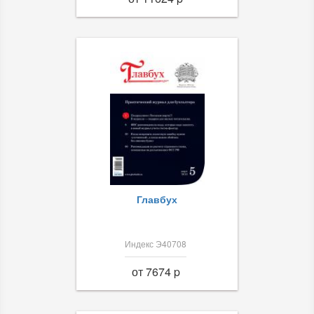
Главбух
Индекс Э40708
от 7674 p