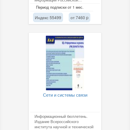
академии наук (ВИНИТИ РАН).
Период подписки от 1 мес.
Индекс 55499
от 7460 p
Сети и системы связи
Информационный бюллетень.
Издание Всероссийского
института научной и технической