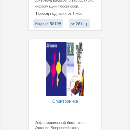
института научной и технической
информации Российской
академии наук (ВИНИТИ РАН).
Период подписки от 1 мес.
Индекс 56128
от 2811 p
Спинтроника
Информационный бюллетень.
Издание Всероссийского