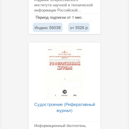
института научной и технической
информации Российской
академии наук (ВИНИТИ РАН).
Период подписки от 1 мес.
Индекс 56038
от 3526 p
Судостроение (Реферативный
журнал)
Информационный бюллетень.