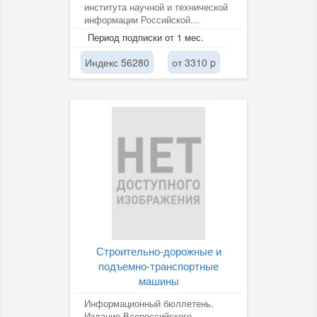
института научной и технической
информации Российской
академии наук (ВИНИТИ РАН).
Период подписки от 1 мес.
Индекс 56280
от 3310 p
Строительно-дорожные и
подъемно-транспортные
машины
Информационный бюллетень.
Издание Всероссийского