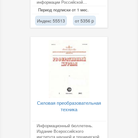
информации Российской
академии наук (ВИНИТИ РАН).
Период подписки от 1 мес.
Индекс 55513
от 5356 p
Силовая преобразовательная
техника
Информационный бюллетень.
Издание Всероссийского
института научной и технической