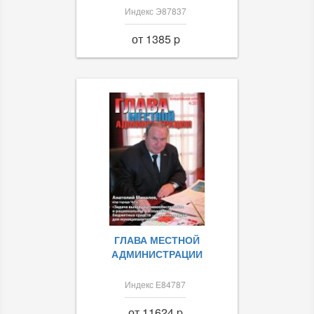
Индекс Э87837
от 1385 p
ГЛАВА МЕСТНОЙ
АДМИНИСТРАЦИИ
Индекс Е84787
от 11624 p