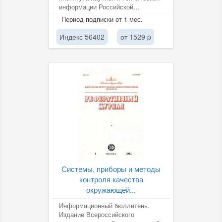
информации Российской
академии наук (ВИНИТИ РАН).
Период подписки от 1 мес.
Индекс 56402
от 1529 p
Системы, приборы и методы
контроля качества
окружающей...
Информационный бюллетень.
Издание Всероссийского