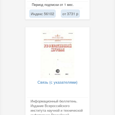
академии наук (ВИНИТИ РАН).
Период подписки от 1 мес.
Индекс 56102
от 3731 p
Связь (с указателями)
Информационный бюллетень.
Издание Всероссийского
института научной и технической
информации Российской