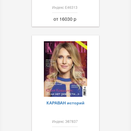
Индекс Е46313
от 16030 p
КАРАВАН историй
Индекс Э87837