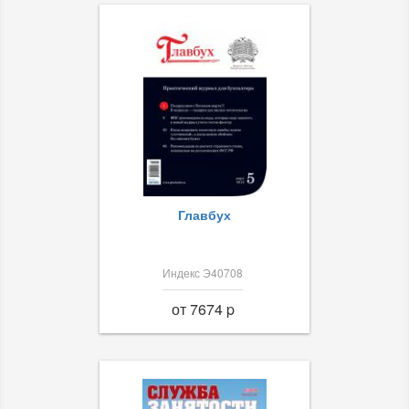
Главбух
Индекс Э40708
от 7674 p