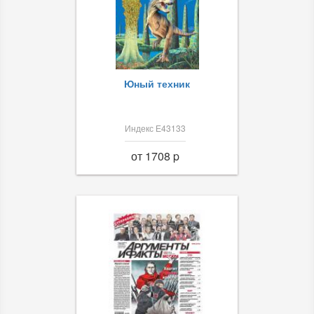
Юный техник
Индекс Е43133
от 1708 p