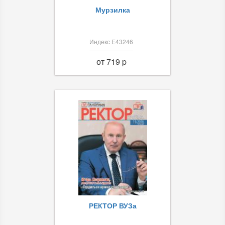
Мурзилка
Индекс Е43246
от 719 p
РЕКТОР ВУЗа