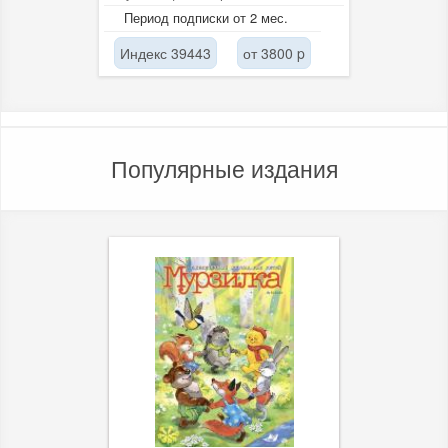
методология комплексного
Период подписки от 2 мес.
изучения человека, история...
Индекс 39443
от 3800 p
Популярные издания