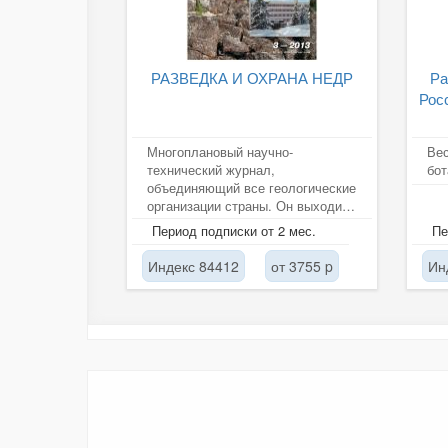
РАЗВЕДКА И ОХРАНА НЕДР
Ра
Рос
Многоплановый научно-
Вес
технический журнал,
бот
объединяющий все геологические
организации страны. Он выходит
с июля 1931 г. является одним из
Период подписки от 2 мес.
Пе
базовых...
Индекс 84412
от 3755 p
Ин