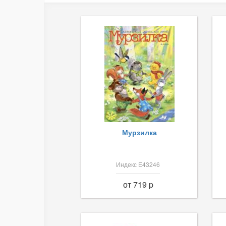
Мурзилка
Индекс Е43246
от 719 p