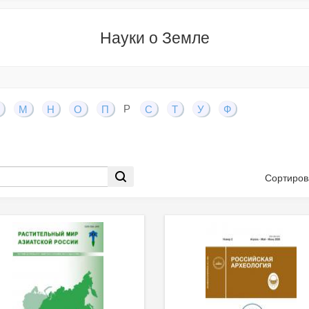
Науки о Земле
Р
М
Н
О
П
С
Т
У
Ф
Сортиров