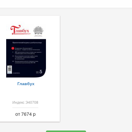
Главбух
Индекс Э40708
от 7674 p