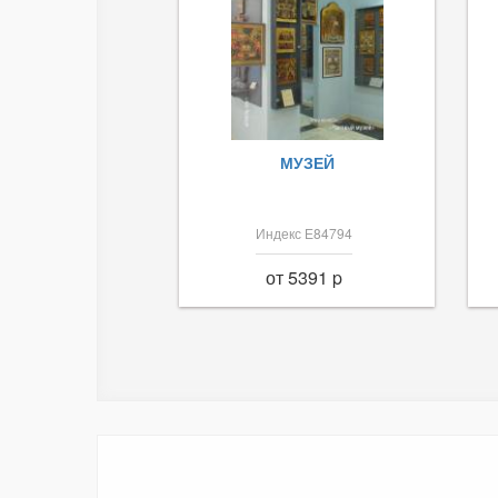
МУЗЕЙ
Индекс Е84794
от 5391 p