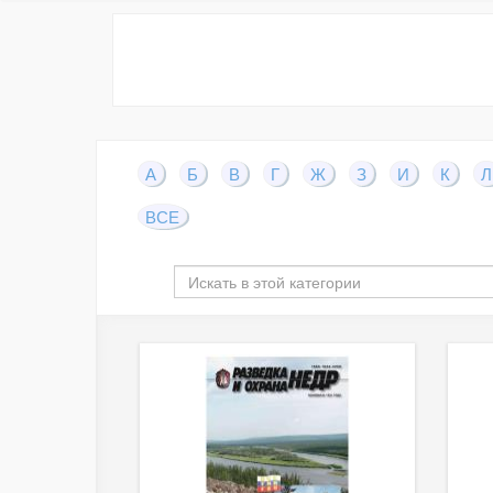
А
Б
В
Г
Ж
З
И
К
Л
ВСЕ