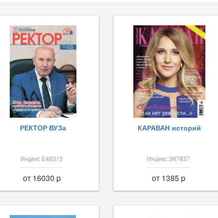
РЕКТОР ВУЗа
КАРАВАН историй
Индекс Е46313
Индекс Э87837
от 16030 p
от 1385 p