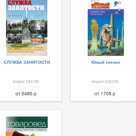
СЛУЖБА ЗАНЯТОСТИ
Юный техник
Индекс Е84789
Индекс Е43133
от 5485 p
от 1708 p