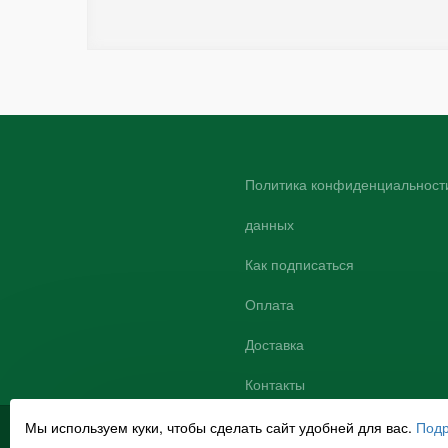
Политика конфиденциальности
данных
Как подписаться
Оплата
Доставка
Контакты
Мы используем куки, чтобы сделать сайт удобней для вас.
Под
© 2007-2025
НЦР Руконт
Promoting