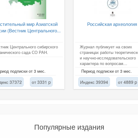
стительный мир Азиатской
Российская археология
сии (Вестник Центрального...
тник Центрального сибирского
Журнал публикует на своих
анического сада СО РАН.
страницах работы теоретическ
и научно-исследовательского
характера по вопросам
археологии и смежных
риод подписки от 3 мес.
Период подписки от 3 мес.
дисциплин,...
декс 37372
от 3331 p
Индекс 39394
от 4889 p
Популярные издания