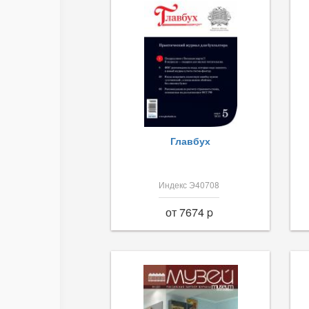
Главбух
Индекс Э40708
от 7674 p