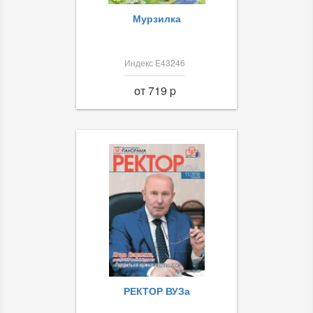
Мурзилка
Индекс Е43246
от 719 p
РЕКТОР ВУЗа