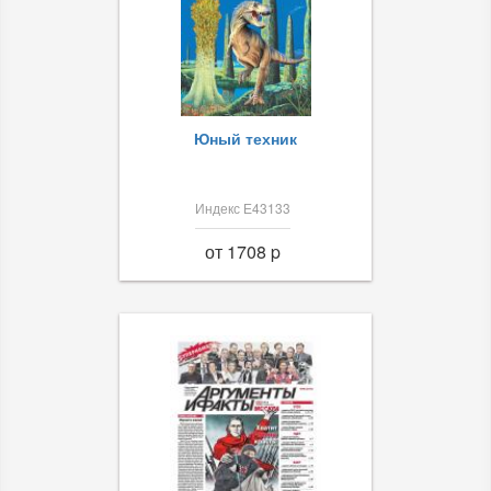
Юный техник
Индекс Е43133
от 1708 p