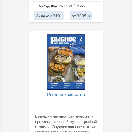
на рыбаков-любителей и
Период подписки от 1 мес.
потребителей...
Индекс 43191
от 3005 p
Рыбное хозяйство
Ведущий научно-практический и
производственный журнал рыбной
отрасли. Опубликованные статьи
учитываются ВАК при защите