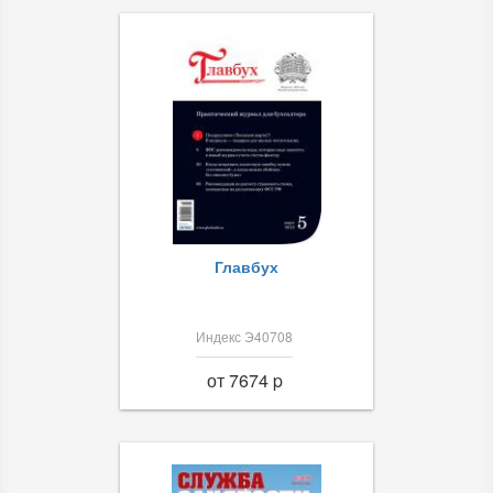
Главбух
Индекс Э40708
от 7674 p