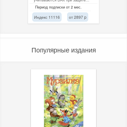
кандидатских и докторских...
Период подписки от 2 мес.
Индекс 11116
от 2897 p
Популярные издания