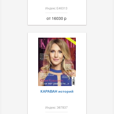
Индекс Е46313
от 16030 p
КАРАВАН историй
Индекс Э87837