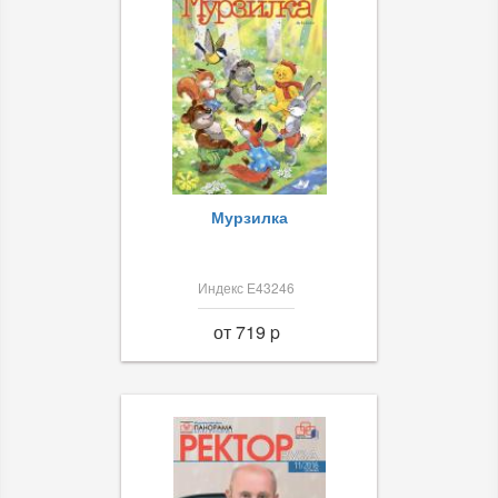
Мурзилка
Индекс Е43246
от 719 p