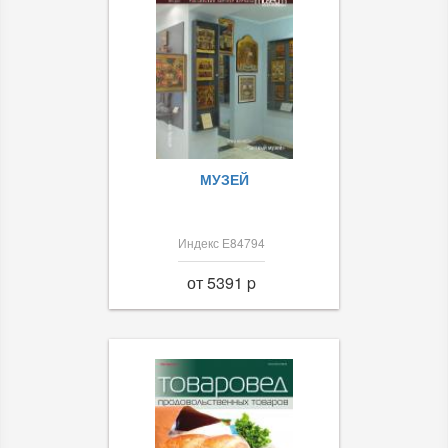
МУЗЕЙ
Индекс Е84794
от 5391 p