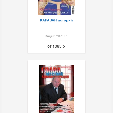
КАРАВАН историй
Индекс Э87837
от 1385 p