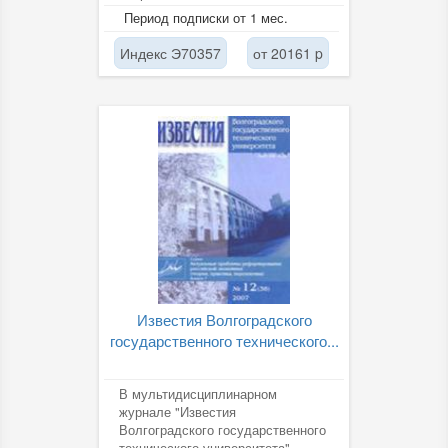
физической химии, химической
Период подписки от 1 мес.
физике,...
Индекс Э70357
от 20161 p
Известия Волгоградского
государственного технического...
В мультидисциплинарном
журнале "Известия
Волгоградского государственного
технического университета"