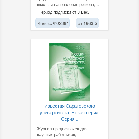
школы и направления региона,
консолидировать усилия ученых
Период подписки от 3 мес.
для...
Индекс Ф0238r
от 1663 p
Известия Саратовского
университета. Новая серия.
Серия...
Журнал предназначен для
научных работников,