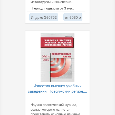
металлургии и инженерии
поверхности, порошкового
Период подписки от 3 мес.
материаловедения,...
Индекс Э80752
от 6080 p
Известия высших учебных
заведений. Поволжский регион....
Научно-практический журнал,
целью которого является
представить основные научные