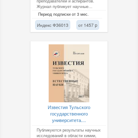
преподавателей и аспирантов.
Журнал публикует научные
статьи по всем основным
Период подписки от 3 мес.
разделам химии, биологии и...
Индекс Ф36013
от 1457 p
Известия Тульского
государственного
университета....
Публикуются результаты научных
исследований в области химии,