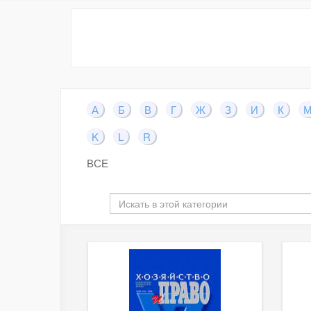
А
Б
В
Г
Ж
З
И
К
K
L
R
ВСЕ