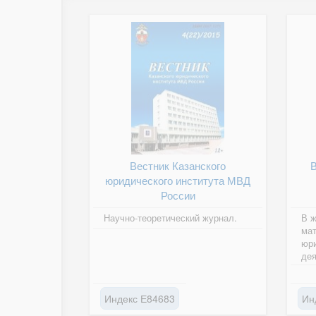
Вестник Казанского
юридического института МВД
России
Научно-теоретический журнал.
В ж
ма
юр
дея
исп
док
Индекс Е84683
Ин