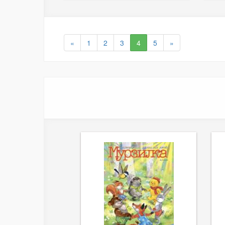
«
1
2
3
4
5
»