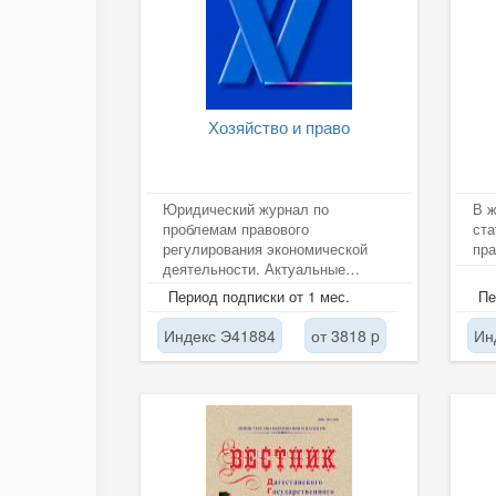
Хозяйство и право
Юридический журнал по
В 
проблемам правового
ста
регулирования экономической
пра
деятельности. Актуальные
аналитические материалы,
Период подписки от 1 мес.
Пе
комментарии законодательства,...
Индекс Э41884
от 3818 p
Ин