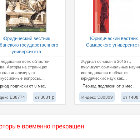
Юридический вестник
Юридический вестник
банского государственного
Самарского университет
университета
ледование всех областей
Журнал основан в 2015 г.,
ва. Авторы на страницах
публикует оригинальные науч
рнала анализируют
исследования в области
скуссионные вопросы
юридических наук как
дического характера.
российских, так и зарубежных
риод подписки от 3 мес.
Период подписки от 3 мес.
уальность и значимость...
авторов с целью...
декс Е38774
от 3031 p
Индекс Э80309
от 1408
которые временно прекращен