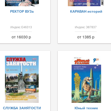
РЕКТОР ВУЗа
КАРАВАН историй
Индекс Е46313
Индекс Э87837
от 16030 p
от 1385 p
СЛУЖБА ЗАНЯТОСТИ
Юный техник