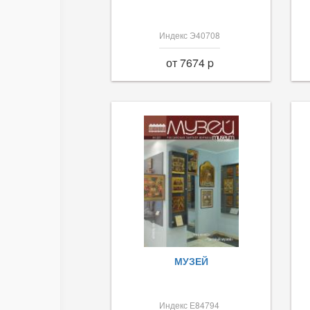
Индекс Э40708
от 7674 p
МУЗЕЙ
Индекс Е84794