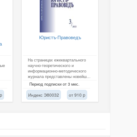
Юристъ-Правоведъ
а
На страницах ежеквартального
ные
научно-теоретического и
информационно-методического
журнала представлены новейшие
разработки в области
Период подписки от 3 мес.
конституционного...
 p
Индекс Э80032
от 910 p