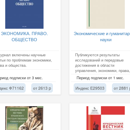
ЭКОНОМИКА. ПРАВО.
Экономические и гуманита
ОБЩЕСТВО
науки
журнал включены научные
Публикуются результаты
тьи по проблемам экономики,
исследований и передовые
ва и общества.
достижения в области
управления, экономики, права,
гуманитарных наук.
риод подписки от 3 мес.
Период подписки от 1 мес.
декс Ф71162
от 2613 p
Индекс Е29503
от 2881 