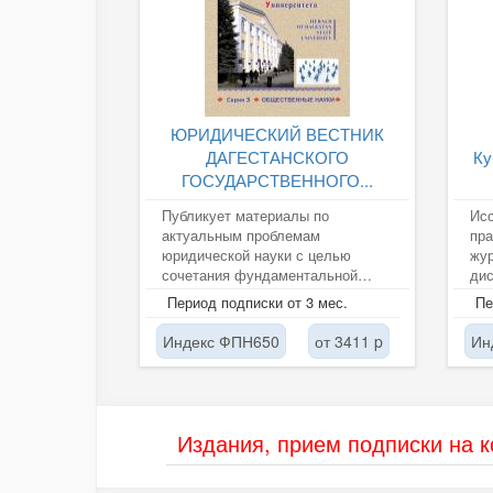
ЮРИДИЧЕСКИЙ ВЕСТНИК
ДАГЕСТАНСКОГО
Ку
ГОСУДАРСТВЕННОГО...
Публикует материалы по
Исс
актуальным проблемам
пра
юридической науки с целью
жу
сочетания фундаментальной
ди
юридической науки и
юри
Период подписки от 3 мес.
Пе
практического применения...
Акт
Индекс ФПН650
от 3411 p
Ин
Издания, прием подписки на 