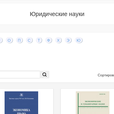
Юридические науки
М
О
П
С
Т
Ф
Х
Э
Ю
Сортиров