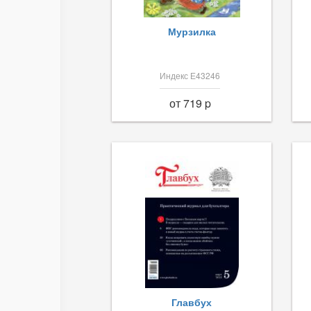
Мурзилка
Индекс Е43246
от 719 p
Главбух