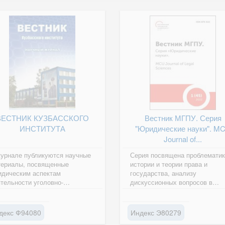
ВЕСТНИК КУЗБАССКОГО
Вестник МГПУ. Серия
ИНСТИТУТА
"Юридические науки". M
Journal of...
урнале публикуются научные
Серия посвящена проблематик
териалы, посвященные
истории и теории права и
идическим аспектам
государства, анализу
тельности уголовно-
дискуссионных вопросов в
олнительной системы: статьи,
сферах частного и публичного
лады, рецензии,...
права. Адресован...
декс Ф94080
Индекс Э80279