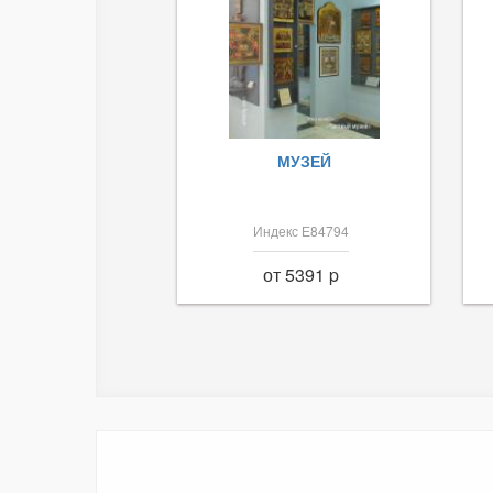
МУЗЕЙ
Индекс Е84794
от 5391 p