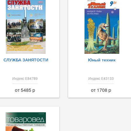
СЛУЖБА ЗАНЯТОСТИ
Юный техник
Индекс Е84789
Индекс Е43133
от 5485 p
от 1708 p