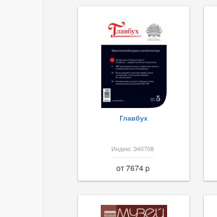
Главбух
Индекс Э40708
от 7674 p