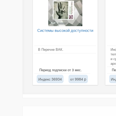
Системы высокой доступности
В Перечне ВАК.
Ин
те
и с
арх
об
Период подписки от 3 мес.
Пе
маш
Индекс 36934
от 9984 p
Ин