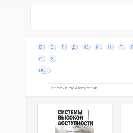
Б
В
Г
Д
Ж
И
Н
П
C
X
ВСЕ