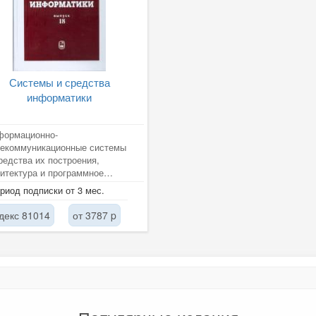
Системы и средства
информатики
формационно-
лекоммуникационные системы
редства их построения,
итектура и программное
еспечение вычислительных
риод подписки от 3 мес.
ин, комплексов и сетей,...
декс 81014
от 3787 p