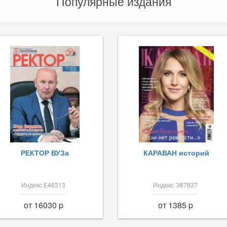
Популярные издания
РЕКТОР ВУЗа
КАРАВАН историй
Индекс Е46313
Индекс Э87837
от 16030 p
от 1385 p