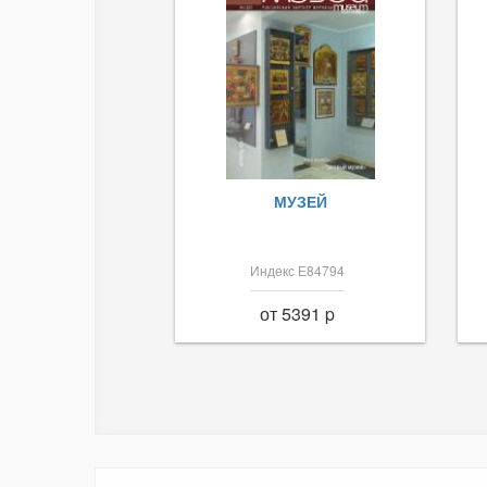
МУЗЕЙ
Индекс Е84794
от 5391 p