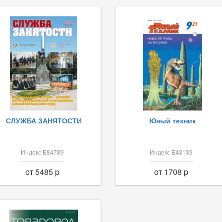
СЛУЖБА ЗАНЯТОСТИ
Юный техник
Индекс Е84789
Индекс Е43133
от 5485 p
от 1708 p