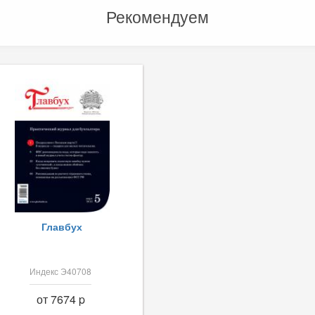
Рекомендуем
Главбух
Индекс Э40708
от 7674 p