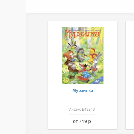
Мурзилка
Индекс Е43246
от 719 p