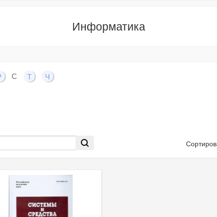
Информатика
С
Р
Т
Ч
Сортиров