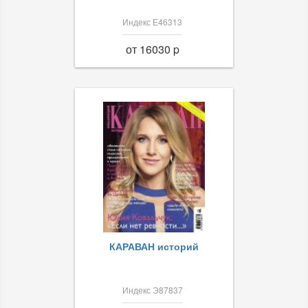
Индекс Е46313
от 16030 p
КАРАВАН историй
Индекс Э87837