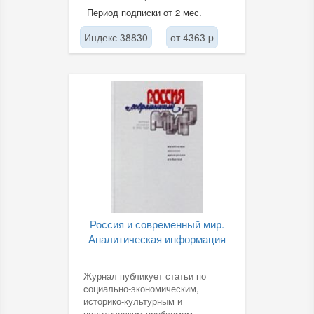
начиная с древнейших времен,
Период подписки от 2 мес.
ее...
Индекс 38830
от 4363 p
Россия и современный мир.
Аналитическая информация
Журнал публикует статьи по
социально-экономическим,
историко-культурным и
политическим проблемам