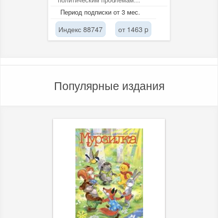
современной России.
Период подписки от 3 мес.
Анализируется роль и место...
Индекс 88747
от 1463 p
Популярные издания