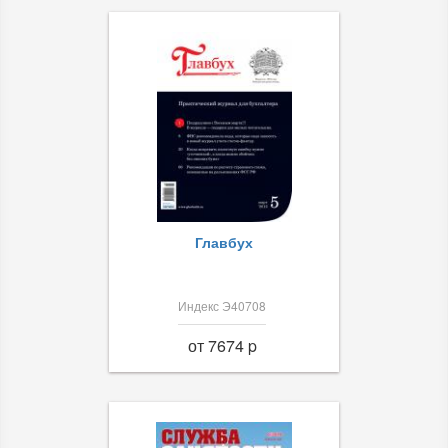
Главбух
Индекс Э40708
от 7674 p