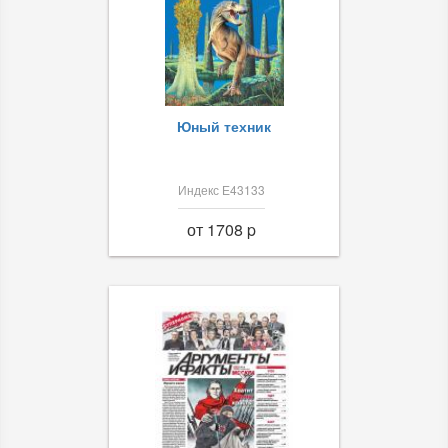
Юный техник
Индекс Е43133
от 1708 p