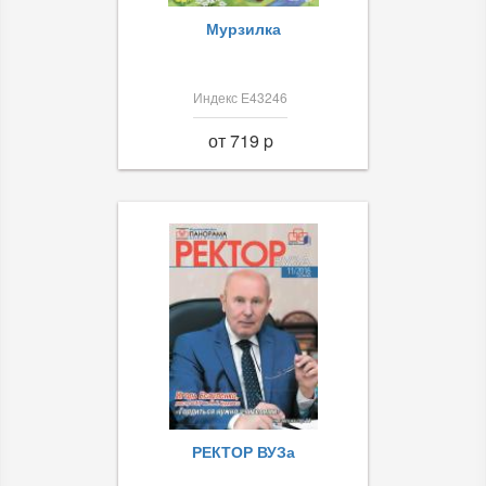
Мурзилка
Индекс Е43246
от 719 p
РЕКТОР ВУЗа