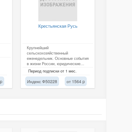
Крестьянская Русь
Крупнейший
сельскохозяйственный
еженедельник. Основные события
в жизни России, юридические
консультации. Советы садоводам,
Период подписки от 1 мес.
огородникам, народная...
 p
Индекс Ф50228
от 1564 p