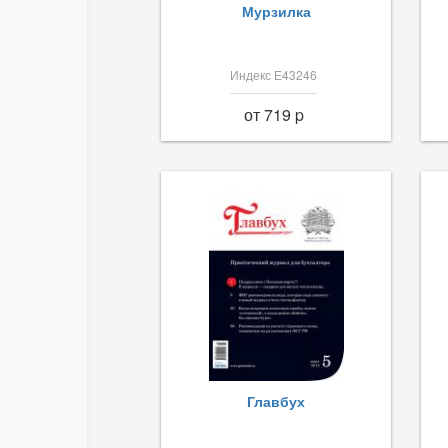
Мурзилка
Индекс Е43246
от 719 p
Главбух