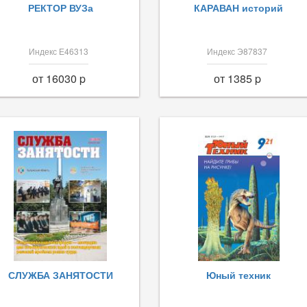
РЕКТОР ВУЗа
КАРАВАН историй
Индекс Е46313
Индекс Э87837
от 16030 p
от 1385 p
СЛУЖБА ЗАНЯТОСТИ
Юный техник