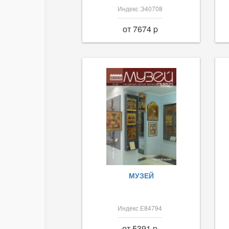
Индекс Э40708
от 7674 p
МУЗЕЙ
Индекс Е84794
от 5391 p