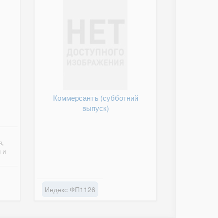
Коммерсантъ (субботний
выпуск)
я,
 и
Индекс ФП1126