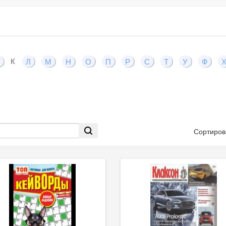
К
Л
М
Н
О
П
Р
С
Т
У
Ф
Сортиров