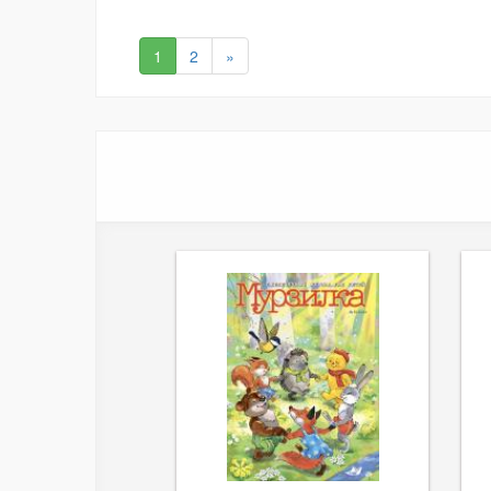
1
2
»