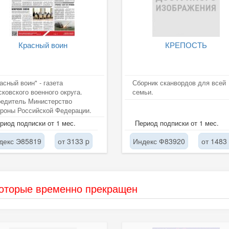
Красный воин
КРЕПОСТЬ
асный воин" - газета
Сборник сканвордов для всей
ковского военного округа.
семьи.
редитель Министерство
роны Российской Федерации.
риод подписки от 1 мес.
Период подписки от 1 мес.
декс Э85819
от 3133 p
Индекс Ф83920
от 1483
которые временно прекращен