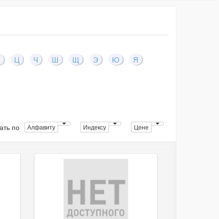
Х
Ц
Ч
Ш
Щ
Э
Ю
Я
ать по
Алфавиту
Индексу
Цене