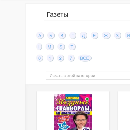
Газеты
А
Б
В
Г
Д
Е
Ж
З
И
I
M
S
T
0
1
2
7
ВСЕ