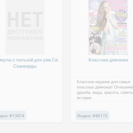
икулы с пользой для ума Св:
Классная девчонка
Сканворды
Классное издание для самых
классных девчонок! Отношени
дружба, мода, красота, советы
истории.
декс Ф13974
Индекс Ф80172