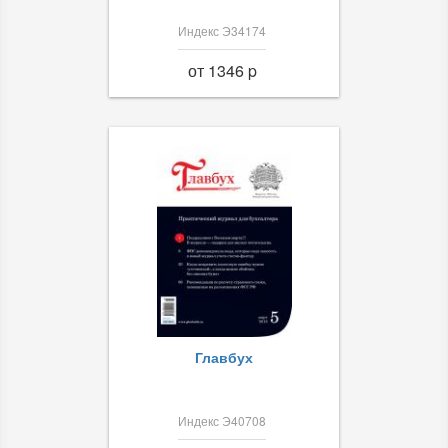
Индекс Э34174
от 1346 p
Главбух
Индекс Э40708