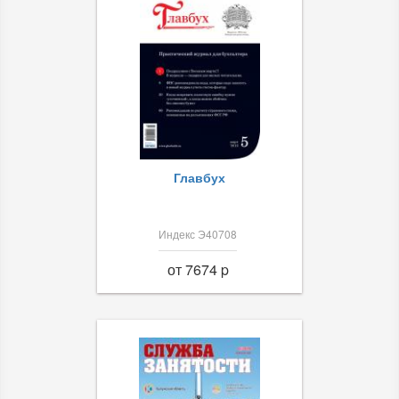
Главбух
Индекс Э40708
от 7674 p