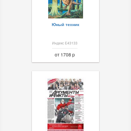
Юный техник
Индекс Е43133
от 1708 p