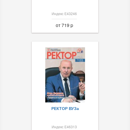
Индекс Е43246
от 719 p
РЕКТОР ВУЗа
Индекс Е46313