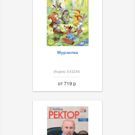
Мурзилка
Индекс Е43246
от 719 p