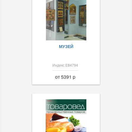
МУЗЕЙ
Индекс Е84794
от 5391 p