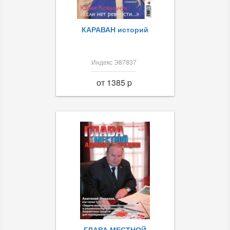
КАРАВАН историй
Индекс Э87837
от 1385 p
ГЛАВА МЕСТНОЙ