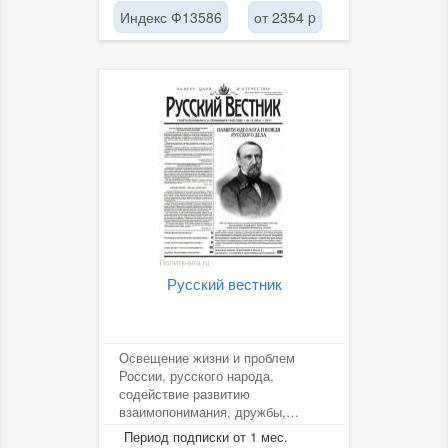
Индекс Ф13586
от 2354 p
Русский вестник
Освещение жизни и проблем
России, русского народа,
содействие развитию
взаимопонимания, дружбы,
доверия и сотрудничества между
Период подписки от 1 мес.
народами.