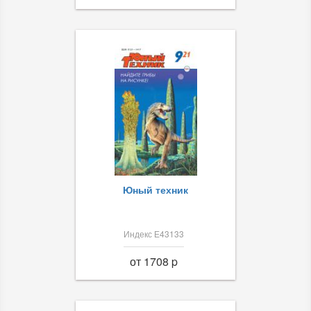
Юный техник
Индекс Е43133
от 1708 p