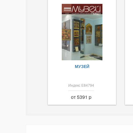
МУЗЕЙ
Индекс Е84794
от 5391 p