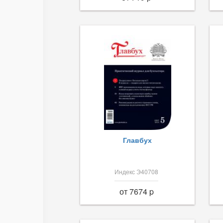
Главбух
Индекс Э40708
от 7674 p