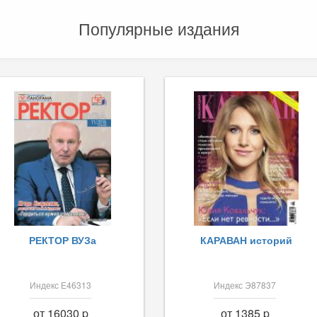
Популярные издания
РЕКТОР ВУЗа
КАРАВАН историй
Индекс Е46313
Индекс Э87837
от 16030 p
от 1385 p