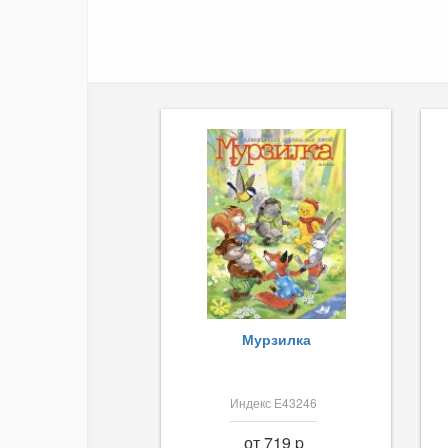
Мурзилка
Индекс Е43246
от 719 p