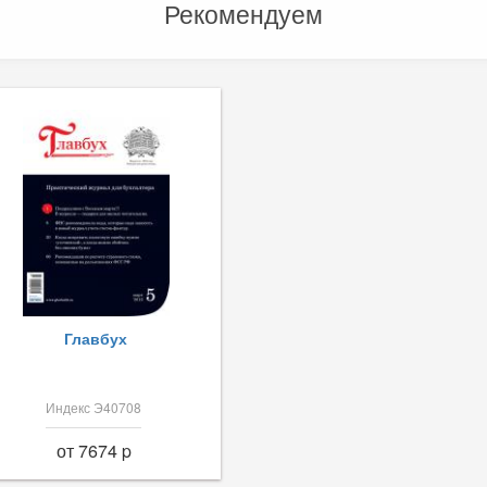
Рекомендуем
Главбух
Индекс Э40708
от 7674 p