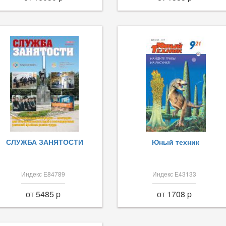
СЛУЖБА ЗАНЯТОСТИ
Юный техник
Индекс Е84789
Индекс Е43133
от 5485 p
от 1708 p