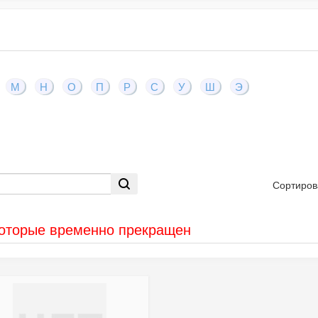
М
Н
О
П
Р
С
У
Ш
Э
Сортиров
которые временно прекращен