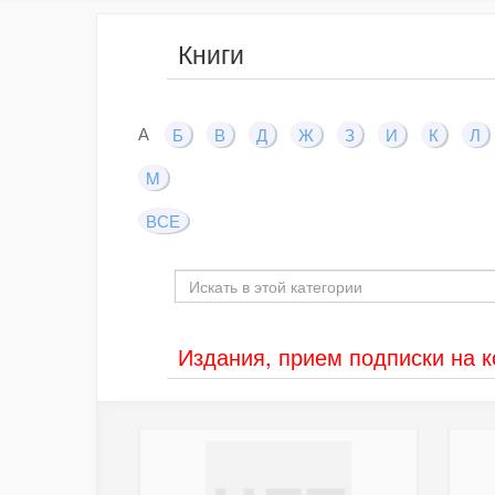
Книги
А
Б
В
Д
Ж
З
И
К
Л
M
ВСЕ
Издания, прием подписки на 