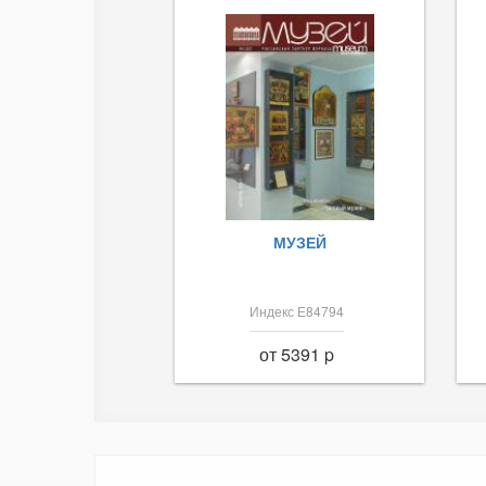
МУЗЕЙ
Индекс Е84794
от 5391 p