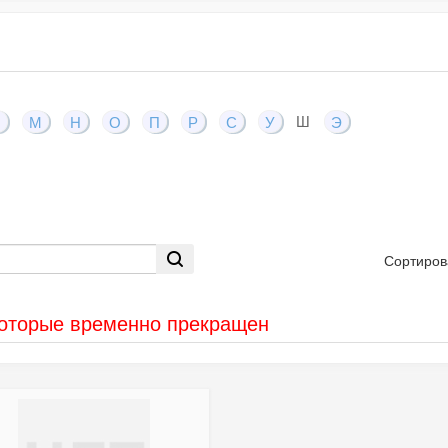
Ш
Л
М
Н
О
П
Р
С
У
Э
Сортиров
которые временно прекращен