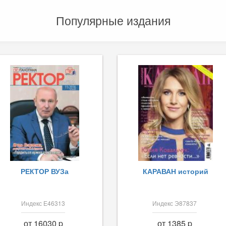
Популярные издания
РЕКТОР ВУЗа
КАРАВАН историй
Индекс Е46313
Индекс Э87837
от 16030 p
от 1385 p