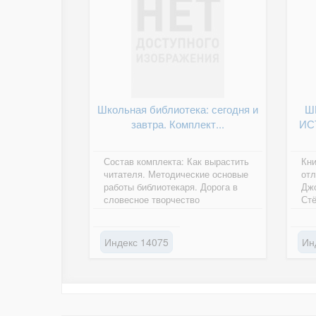
Школьная библиотека: сегодня и
Ш
завтра. Комплект...
ИС
Состав комплекта: Как вырастить
Кни
читателя. Методические основые
отл
работы библиотекаря. Дорога в
Джо
словесное творчество
Стё
вто
зад
Индекс 14075
Ин