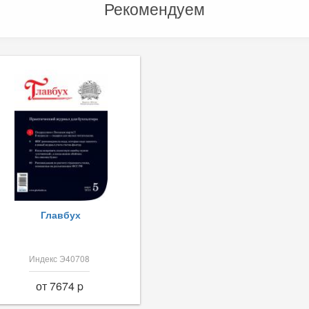
Рекомендуем
Главбух
Индекс Э40708
от 7674 p