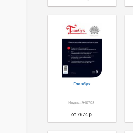
Главбух
Индекс Э40708
от 7674 p