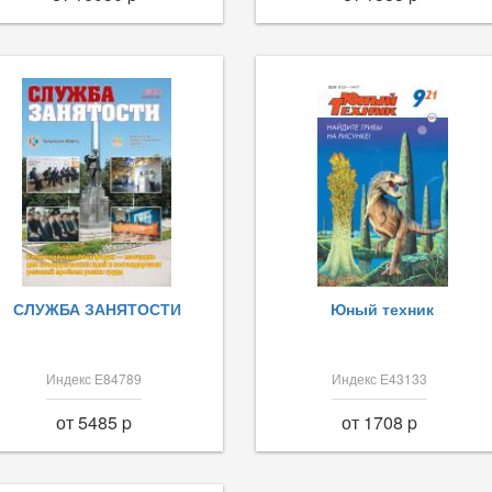
СЛУЖБА ЗАНЯТОСТИ
Юный техник
Индекс Е84789
Индекс Е43133
от 5485 p
от 1708 p