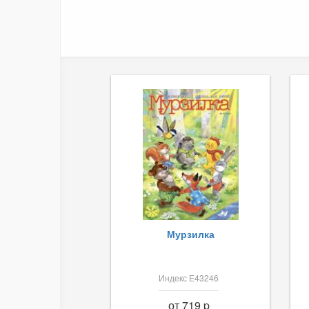
Мурзилка
Индекс Е43246
от 719 p