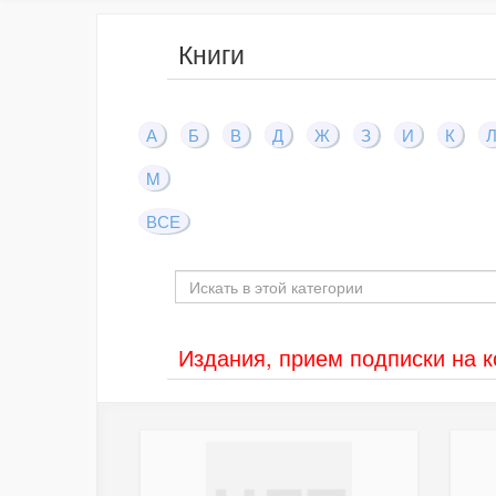
Книги
А
Б
В
Д
Ж
З
И
К
M
ВСЕ
Издания, прием подписки на 