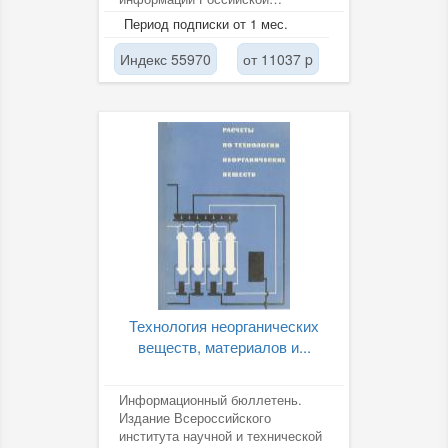
академии наук (ВИНИТИ РАН).
Период подписки от 1 мес.
Индекс 55970
от 11037 p
Технология неорганических
веществ, материалов и...
Информационный бюллетень.
Издание Всероссийского
института научной и технической