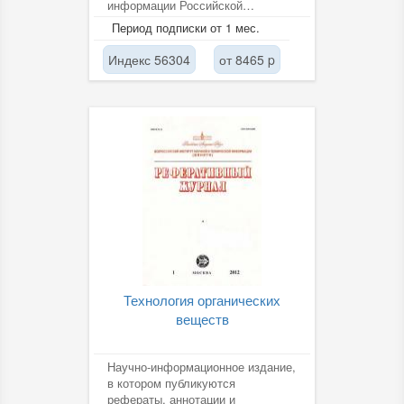
информации Российской
академии наук (ВИНИТИ РАН).
Период подписки от 1 мес.
Индекс 56304
от 8465 p
Технология органических
веществ
Научно-информационное издание,
в котором публикуются
рефераты, аннотации и