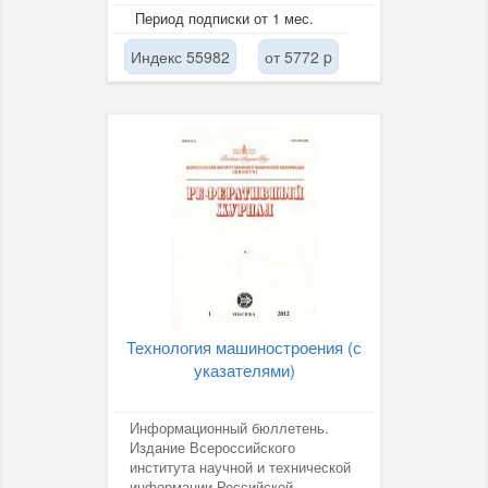
академии наук (ВИНИТИ РАН).
Период подписки от 1 мес.
Индекс 55982
от 5772 p
Технология машиностроения (с
указателями)
Информационный бюллетень.
Издание Всероссийского
института научной и технической
информации Российской