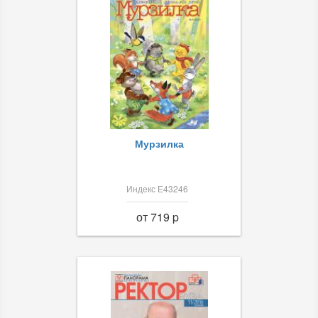
Мурзилка
Индекс Е43246
от 719 p