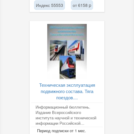
Индекс 55553
от 6158 p
Техническая эксплуатация
подвижного состава. Тяга
поездов....
Информационный бюллетень.
Издание Всероссийского
института научной и технической
информации Российской
академии наук (ВИНИТИ РАН).
Период подписки от 1 мес.