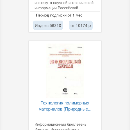
института научной и технической
информации Российской
академии наук (ВИНИТИ РАН).
Период подписки от 1 мес.
Индекс 56310
от 10174 p
Технология полимерных
материалов (Природные...
Информационный бюллетень.
Издание Всероссийского