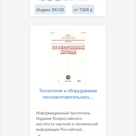
Индекс 56132
от 7268 p
Технология и оборудование
лесозаготовительного,...
Информационный бюллетень.
Издание Всероссийского
института научной и технической
информации Российской
академии наук (ВИНИТИ РАН).