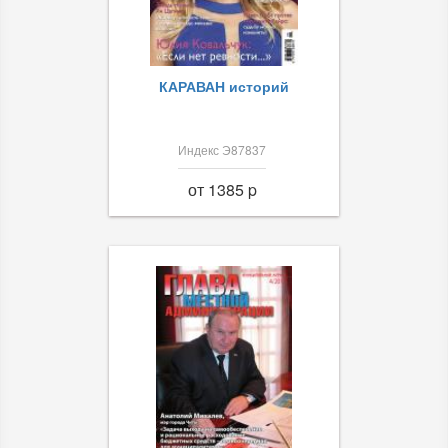
КАРАВАН историй
Индекс Э87837
от 1385 p