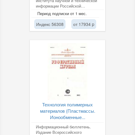
института научной и технической
информации Российской
академии наук (ВИНИТИ РАН).
Период подписки от 1 мес.
Индекс 56308
от 17934 p
Технология полимерных
материалов (Пластмассы.
Ионообменные...
Информационный бюллетень.
Издание Всероссийского