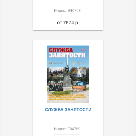
Индекс Э40708
от 7674 p
СЛУЖБА ЗАНЯТОСТИ
Индекс Е84789