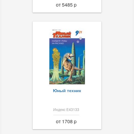
от 5485 p
Юный техник
Индекс Е43133
от 1708 p