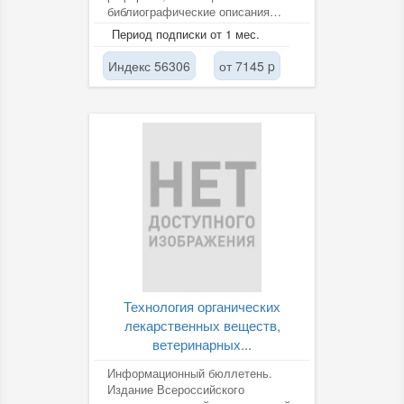
библиографические описания
отечественных и зарубежных
Период подписки от 1 мес.
публикаций в данной...
Индекс 56306
от 7145 p
Технология органических
лекарственных веществ,
ветеринарных...
Информационный бюллетень.
Издание Всероссийского