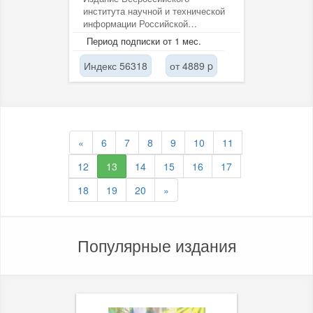
института научной и технической
информации Российской
академии наук (ВИНИТИ РАН).
Период подписки от 1 мес.
Индекс 56318
от 4889 p
«
6
7
8
9
10
11
12
13
14
15
16
17
18
19
20
»
Популярные издания