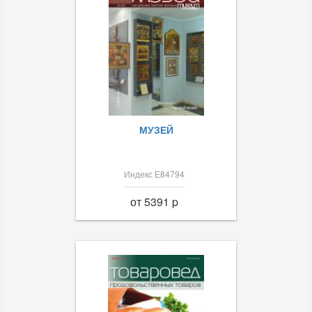
МУЗЕЙ
Индекс Е84794
от 5391 p