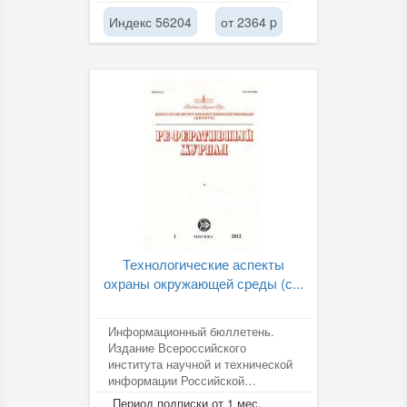
Индекс 56204
от 2364 p
Технологические аспекты
охраны окружающей среды (с...
Информационный бюллетень.
Издание Всероссийского
института научной и технической
информации Российской
академии наук (ВИНИТИ РАН).
Период подписки от 1 мес.