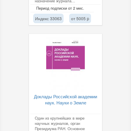
назначение журнала
заключается, прежде всего, в
Период подписки от 2 мес.
публикации сообщений о...
Индекс 33063
от 5005 p
Доклады Российской академии
наук. Науки о Земле
Один из крупнейших в мире
научных журналов, орган
Президиума РАН. Основное