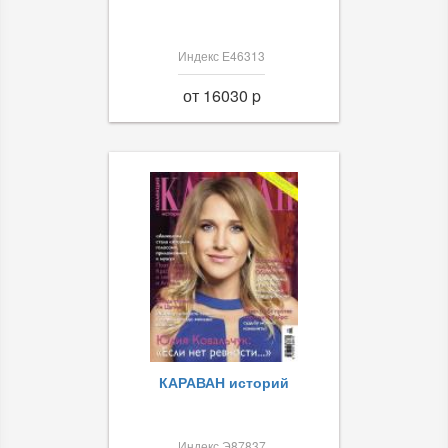
Индекс Е46313
от 16030 p
КАРАВАН историй
Индекс Э87837