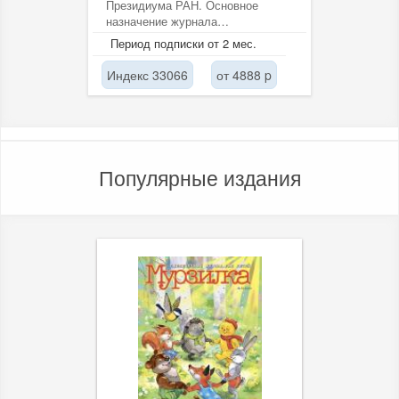
Президиума РАН. Основное
назначение журнала
заключается, прежде всего, в
Период подписки от 2 мес.
публикации сообщений о...
Индекс 33066
от 4888 p
Популярные издания