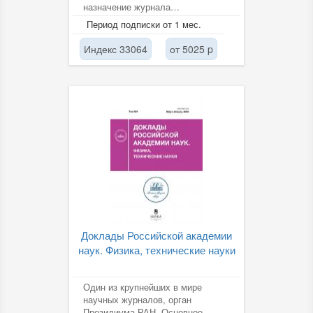
назначение журнала
заключается, прежде всего, в
Период подписки от 1 мес.
публикации сообщений о...
Индекс 33064
от 5025 p
Доклады Российской академии
наук. Физика, технические науки
Один из крупнейших в мире
научных журналов, орган
Президиума РАН. Основное