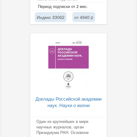
заключается, прежде всего, в
Период подписки от 2 мес.
публикации сообщений о...
Индекс 33062
от 4940 p
Доклады Российской академии
наук. Науки о жизни
Один из крупнейших в мире
научных журналов, орган
Президиума РАН. Основное