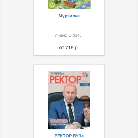
Мурзилка
Индекс Е43246
от 719 p
РЕКТОР ВУЗа