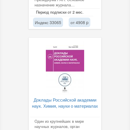
назначение журнала
заключается, прежде всего, в
Период подписки от 2 мес.
публикации сообщений о...
Индекс 33065
от 4908 p
Доклады Российской академии
наук. Химия, науки о материалах
Один из крупнейших в мире
научных журналов, орган