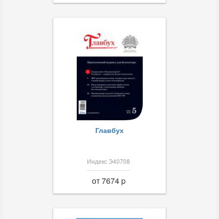
Главбух
Индекс Э40708
от 7674 p