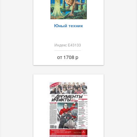
Юный техник
Индекс Е43133
от 1708 p