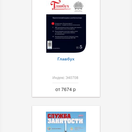
Главбух
Индекс Э40708
от 7674 p