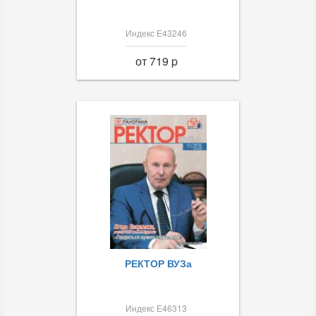
Индекс Е43246
от 719 p
РЕКТОР ВУЗа
Индекс Е46313