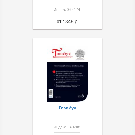
Индекс Э34174
от 1346 p
Главбух
Индекс Э40708