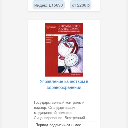
Индекс Е15690
от 2286 p
Управление качеством в
здравоохранении
Государственный контроль и
надзор. Стандартизация
медицинской помощи.
Лицензирование. Внутренний
контроль качества. Правовые
Период подписки от 3 мес.
вопросы zdrav.ru