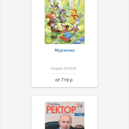
Мурзилка
Индекс Е43246
от 719 p