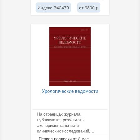
Индекс Э42470
от 6800 p
Урологические ведомости
На страницах журнала
публикуются результаты
экспериментальных и
клинических исследований,
представленные отечественными
Период подписки от 3 мес.