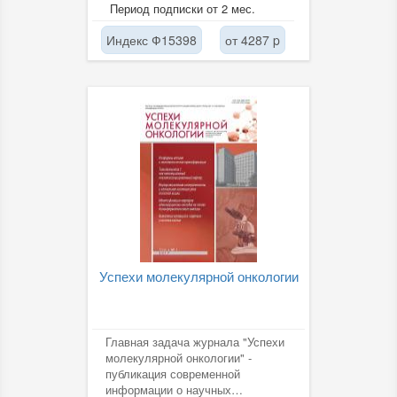
Этот журнал входит в список
Период подписки от 2 мес.
изданий ВАК
Индекс Ф15398
от 4287 p
Успехи молекулярной онкологии
Главная задача журнала "Успехи
молекулярной онкологии" -
публикация современной
информации о научных