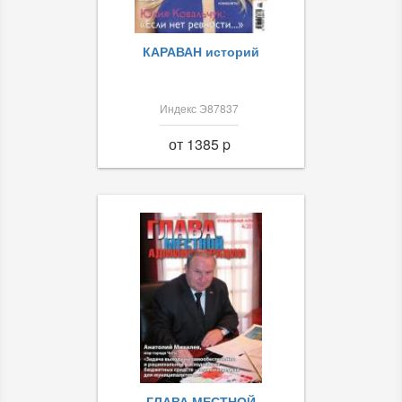
КАРАВАН историй
Индекс Э87837
от 1385 p
ГЛАВА МЕСТНОЙ