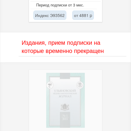
клинических исследованиях,
Период подписки от 3 мес.
диагностике, лечении...
Индекс Э93562
от 4881 p
Издания, прием подписки на
которые временно прекращен