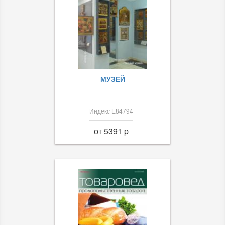
МУЗЕЙ
Индекс Е84794
от 5391 p