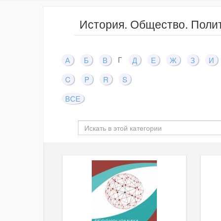
История. Общество. Поли
Г
А
Б
В
Д
Е
Ж
З
И
C
P
R
S
ВСЕ