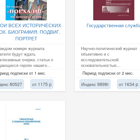
РОИ ВСЕХ ИСТОРИЧЕСКИХ
Государственная служб
ОХ. БИОГРАФИЯ. ПОДВИГ.
ПОРТРЕТ
каждом номере журнала
Научно-политический журнал
ателя будут ждать
объективно и с
клюзивные очерки, статьи о
исследовательской
дающихся героях нашего
основательностью
чества с оригинальными
анализирующий историю и
риод подписки от 1 мес.
Период подписки от 2 мес.
люстрациями.
современность
функционирования
декс 80527
от 1175 p
Индекс 9898r
от 1634 p
государственной...