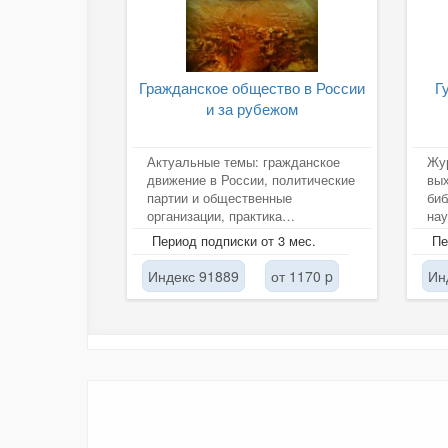
Гражданское общество в России
Г
и за рубежом
Актуальные темы: гражданское
Жур
движение в России, политические
вых
партии и общественные
биб
организации, практика
нау
деятельности ведущих
Жу
Период подписки от 3 мес.
Пе
некоммерческих...
пер
Индекс 91889
от 1170 p
Ин