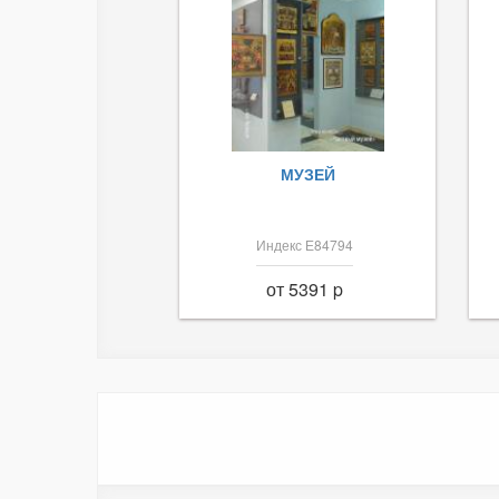
МУЗЕЙ
Индекс Е84794
от 5391 p