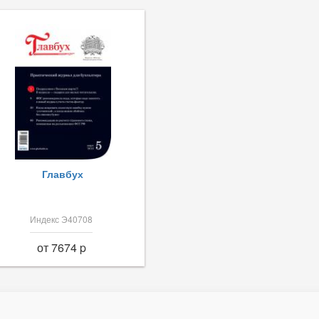
Главбух
Индекс Э40708
от 7674 p