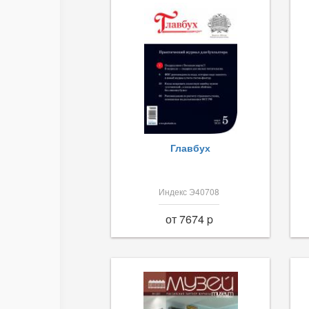
Главбух
Индекс Э40708
от 7674 p