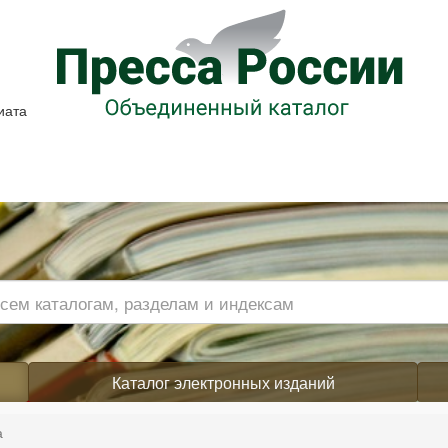
иата
Каталог электронных изданий
а