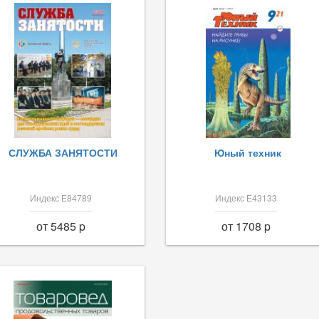
СЛУЖБА ЗАНЯТОСТИ
Юный техник
Индекс Е84789
Индекс Е43133
от 5485 p
от 1708 p