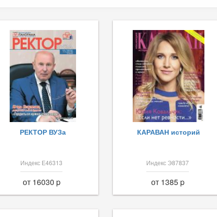
РЕКТОР ВУЗа
КАРАВАН историй
Индекс Е46313
Индекс Э87837
от 16030 p
от 1385 p