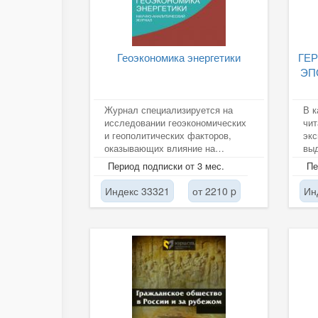
Геоэкономика энергетики
ГЕ
ЭП
Журнал специализируется на
В 
исследовании геоэкономических
чит
и геополитических факторов,
экс
оказывающих влияние на
вы
интересы российских
Оте
Период подписки от 3 мес.
Пе
производителей и...
ил
Индекс 33321
от 2210 p
Ин