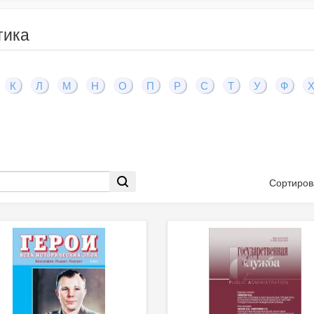
тика
К
Л
М
Н
О
П
Р
С
Т
У
Ф
Сортиров