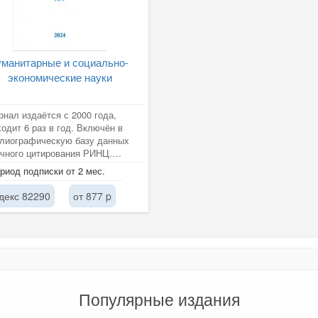
уманитарные и социально-
экономические науки
нал издаётся с 2000 года,
одит 6 раз в год. Включён в
лиографическую базу данных
чного цитирования РИНЦ.
рнал является
риод подписки от 2 мес.
иодическим,...
декс 82290
от 877 p
Популярные издания