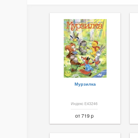
Мурзилка
Индекс Е43246
от 719 p