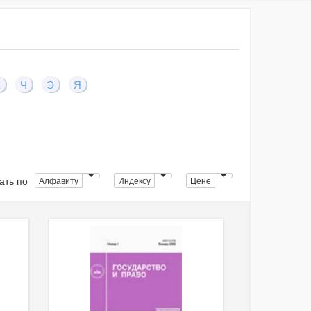
Х
Ч
Э
Я
ать по
Алфавиту
Индексу
Цене