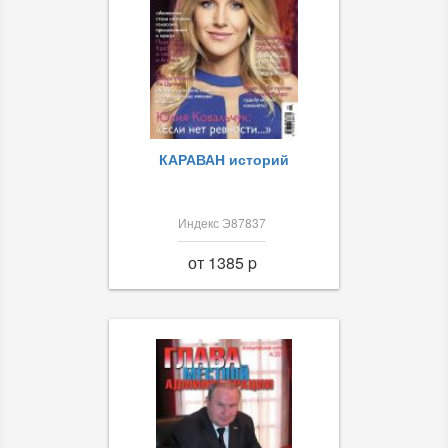
КАРАВАН историй
Индекс Э87837
от 1385 p