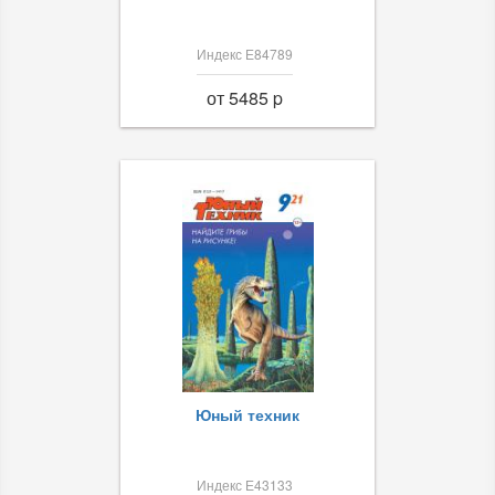
Индекс Е84789
от 5485 p
Юный техник
Индекс Е43133