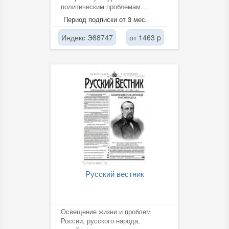
политическим проблемам
современной России.
Период подписки от 3 мес.
Анализируется роль и место...
Индекс Э88747
от 1463 p
Русский вестник
Освещение жизни и проблем
России, русского народа,