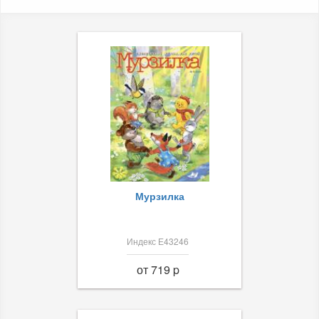
Мурзилка
Индекс Е43246
от 719 p