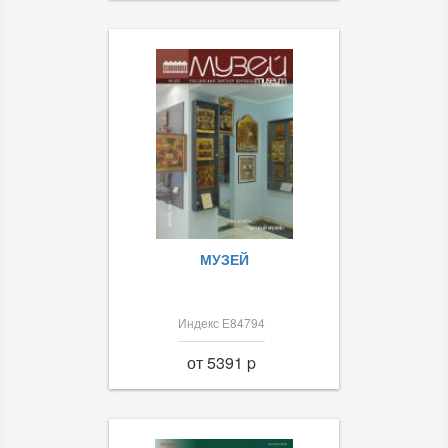
МУЗЕЙ
Индекс Е84794
от 5391 p