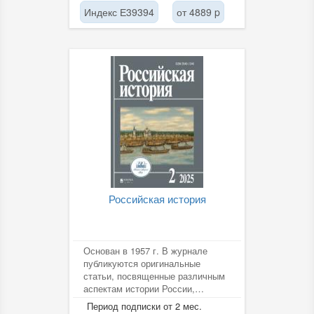
Индекс Е39394
от 4889 p
Российская история
Основан в 1957 г. В журнале
публикуются оригинальные
статьи, посвященные различным
аспектам истории России,
начиная с древнейших времен,
Период подписки от 2 мес.
ее...