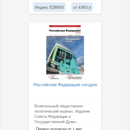
Индекс Е38830
от 4363 p
Российская Федерация сегодня
Влиятельный общественно-
политический журнал. Издание
Совета Федерации и
Государственной Думы
Федерального Собрания РФ.
Период подписки от 1 мес.