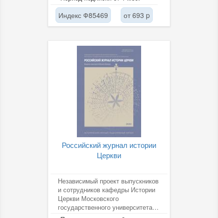
Индекс Ф85469
от 693 p
Российский журнал истории
Церкви
Независимый проект выпускников
и сотрудников кафедры Истории
Церкви Московского
государственного университета
М. В. Ломоносова (Москва),