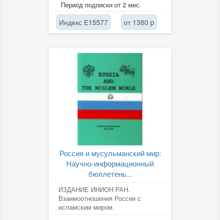
внешней политике,
Период подписки от 2 мес.
международным отношениям и
вопросам...
Индекс Е15577
от 1380 p
Россия и мусульманский мир:
Научно-информационный
бюллетень...
ИЗДАНИЕ ИНИОН РАН.
Взаимоотношения России с
исламским миром.