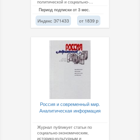
политической и социально-
экономической ситуации в
Период подписки от 3 мес.
странах СНГ,...
Индекс Э71433
от 1839 p
Россия и современный мир.
Аналитическая информация
Журнал публикует статьи по
социально-экономическим,
историко-культурным и