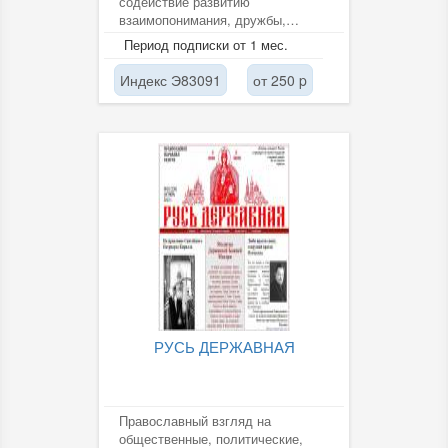
содействие развитию
взаимопонимания, дружбы,
доверия и сотрудничества между
Период подписки от 1 мес.
народами.
Индекс Э83091
от 250 p
РУСЬ ДЕРЖАВНАЯ
Православный взгляд на
общественные, политические,