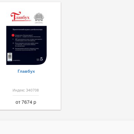
Главбух
Индекс Э40708
от 7674 p