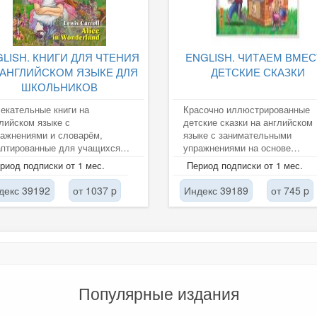
LISH. КНИГИ ДЛЯ ЧТЕНИЯ
ENGLISH. ЧИТАЕМ ВМЕС
 АНГЛИЙСКОМ ЯЗЫКЕ ДЛЯ
ДЕТСКИЕ СКАЗКИ
ШКОЛЬНИКОВ
екательные книги на
Красочно иллюстрированные
лийском языке с
детские сказки на английском
ажнениями и словарём,
языке с занимательными
аптированные для учащихся
упражнениями на основе
лы и разработаны в
современных методик и слова
риод подписки от 1 мес.
Период подписки от 1 мес.
тветствии с требованиями...
с транскрипцией,...
декс 39192
от 1037 p
Индекс 39189
от 745 p
Популярные издания