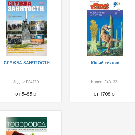
СЛУЖБА ЗАНЯТОСТИ
Юный техник
Индекс Е84789
Индекс Е43133
от 5485 p
от 1708 p