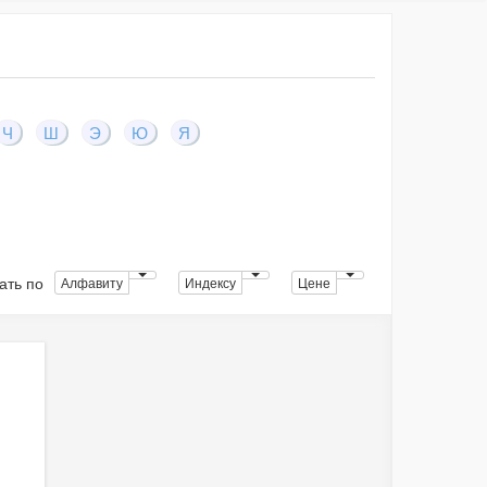
Ч
Ш
Э
Ю
Я
ать по
Алфавиту
Индексу
Цене