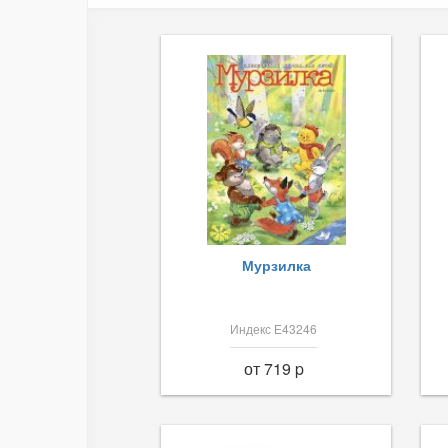
Мурзилка
Индекс Е43246
от 719 p