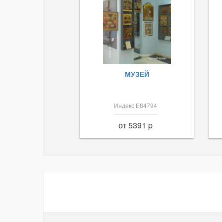
МУЗЕЙ
Индекс Е84794
от 5391 p