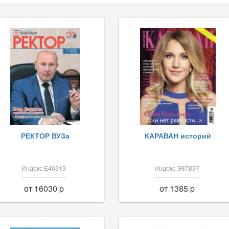
РЕКТОР ВУЗа
КАРАВАН историй
Индекс Е46313
Индекс Э87837
от 16030 p
от 1385 p