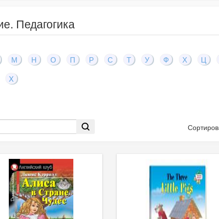
е. Педагогика
М
Н
О
П
Р
С
Т
У
Ф
Х
Ц
X
Сортиров