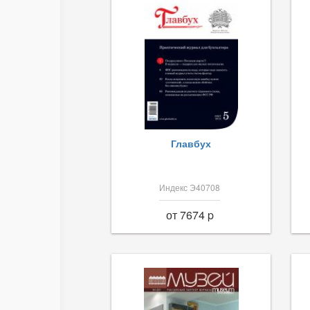
Главбух
Индекс Э40708
от 7674 p