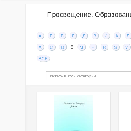
Просвещение. Образовани
А
Б
В
Г
Д
З
И
К
Л
E
A
C
D
M
P
R
S
V
ВСЕ