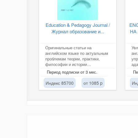
Education & Pedagogy Journal /
ENG
Журнал образование и...
НА
Оригинальные статьи на
Увл
английском языке по актуальным
анг
проблемам теории, практики,
упр
философии и истории
ад
образования.
шко
Период подписки от 3 мес.
Пе
соо
Индекс 85700
от 1085 p
Ин