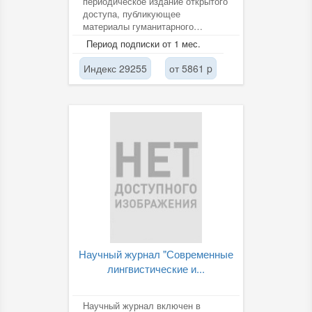
периодическое издание открытого
доступа, публикующее
материалы гуманитарного
профиля по двум группам
Период подписки от 1 мес.
научных специальностей -...
Индекс 29255
от 5861 p
Научный журнал "Современные
лингвистические и...
Научный журнал включен в