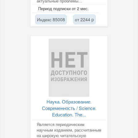
актуальные проблемы
образования и науки,
Период подписки от 2 мес.
образовательной...
Индекс 85008
от 2244 p
Наука. Образование.
Современность / Science.
Education. The...
Является периодическим
научным изданием, рассчитанным
на широкую читательскую