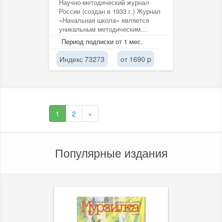
Научно-методический журнал
России (создан в 1933 г.) Журнал
«Начальная школа» является
уникальным методическим
пособием, универсальным по
Период подписки от 1 мес.
своему...
Индекс 73273
от 1690 p
1
2
»
Популярные издания