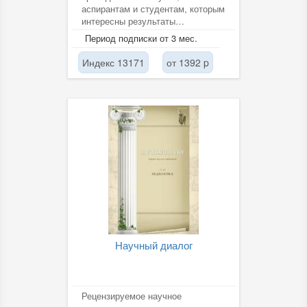
аспирантам и студентам, которым
интересны результаты
актуальных исследований
Период подписки от 3 мес.
молодых ученых по...
Индекс 13171
от 1392 p
Научный диалог
Рецензируемое научное