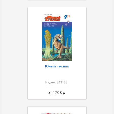
Юный техник
Индекс Е43133
от 1708 p