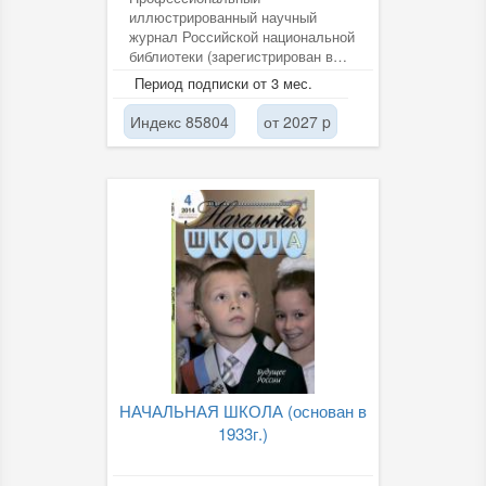
иллюстрированный научный
журнал Российской национальной
библиотеки (зарегистрирован в
РИНЦ). Адресован специалистам
Период подписки от 3 мес.
в области...
Индекс 85804
от 2027 p
НАЧАЛЬНАЯ ШКОЛА (основан в
1933г.)