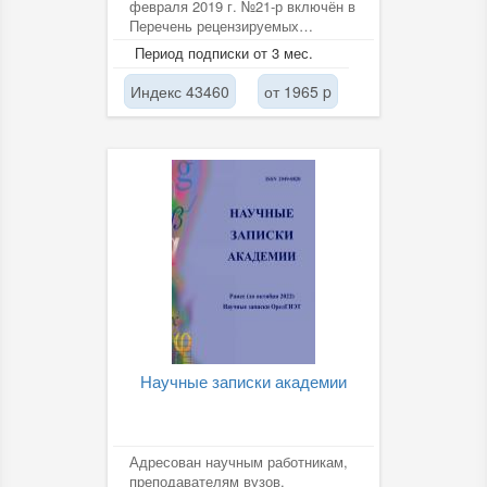
февраля 2019 г. №21-р включён в
Перечень рецензируемых
научных изданий. Входит в
Период подписки от 3 мес.
систему РИНЦ. Издание...
Индекс 43460
от 1965 p
Научные записки академии
Адресован научным работникам,
преподавателям вузов,