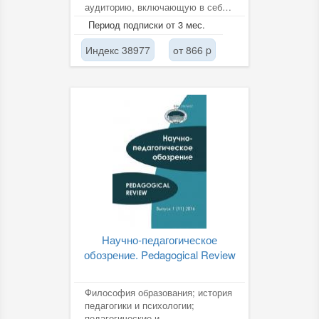
аудиторию, включающую в себя
ученых, преподавателей учебных
Период подписки от 3 мес.
заведений,...
Индекс 38977
от 866 p
Научно-педагогическое
обозрение. Pedagogical Review
Философия образования; история
педагогики и психологии;
педагогические и