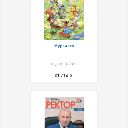
Мурзилка
Индекс Е43246
от 719 p