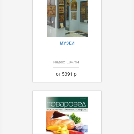
МУЗЕЙ
Индекс Е84794
от 5391 p