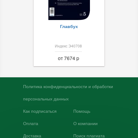
Главбух
Индекс Э40708
от 7674 p
Политика конфиденциальности и обработки
персональных данных
Как подписаться
Помощь
Оплата
О компании
Доставка
Поиск плагиата