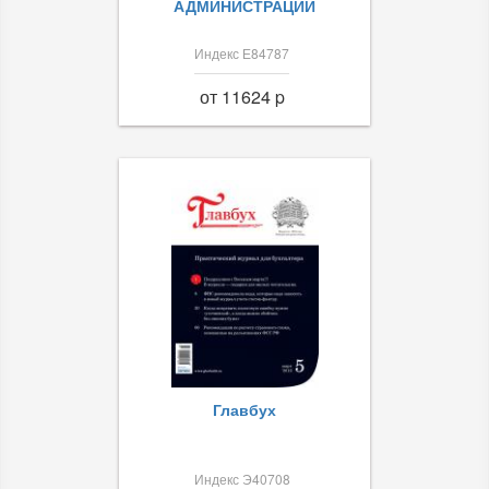
АДМИНИСТРАЦИИ
Индекс Е84787
от 11624 p
Главбух
Индекс Э40708