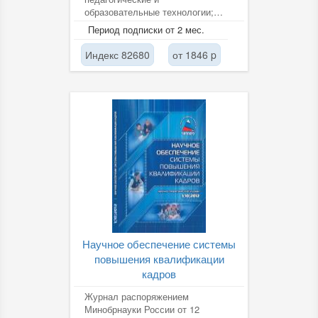
образовательные технологии;
компетентностный подход в
Период подписки от 2 мес.
образовании;...
Индекс 82680
от 1846 p
Научное обеспечение системы
повышения квалификации
кадров
Журнал распоряжением
Минобрнауки России от 12