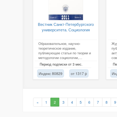
Вестник Санкт-Петербургского
университета. Социология
Образовательное, научно-
Жур
теоретическое издание,
пуб
публикующее статьи по теории и
ак
методологии социологии,
сов
социологии культуры, экономики,
иск
Период подписки от 3 мес.
Пе
политики,...
раз
Индекс 80829
от 1317 p
Ин
«
1
2
3
4
5
6
7
8
9