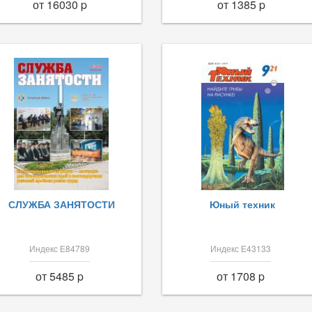
от 16030 p
от 1385 p
СЛУЖБА ЗАНЯТОСТИ
Юный техник
Индекс Е84789
Индекс Е43133
от 5485 p
от 1708 p