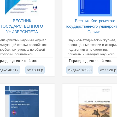
ВЕСТНИК
Вестник Костромского
ГОСУДАРСТВЕННОГО
государственного университ
УНИВЕРСИТЕТА
Серия:...
РОСВЕЩЕНИЯ. СЕРИЯ:...
ензируемый научный журнал,
Научно-методический журнал,
ликующий статьи российских
посвящённый теории и истори
арубежных ученых по общей
педагогики и психологии,
хологии, социальной
приёмам и методам научного
хологии, психологии
исследования по истории
риод подписки от 3 мес.
Период подписки от 3 мес.
ности,...
образования и...
декс 40717
от 1800 p
Индекс 18988
от 1120 p