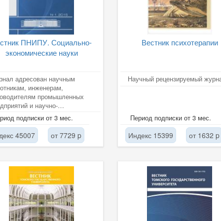
стник ПНИПУ. Социально-
Вестник психотерапии
экономические науки
рнал адресован научным
Научный рецензируемый журн
отникам, инженерам,
ководителям промышленных
дприятий и научно-
ледовательских организаций,
риод подписки от 3 мес.
Период подписки от 3 мес.
ирантам и...
декс 45007
от 7729 p
Индекс 15399
от 1632 p