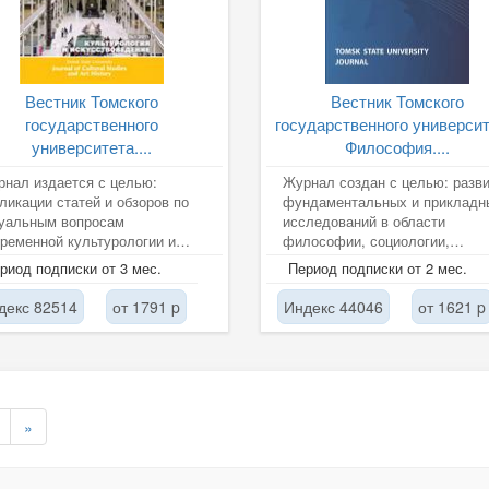
Вестник Томского
Вестник Томского
государственного
государственного университ
университета....
Философия....
нал издается с целью:
Журнал создан с целью: разв
ликации статей и обзоров по
фундаментальных и прикладн
туальным вопросам
исследований в области
ременной культурологии и
философии, социологии,
усствоведения; содействия
политологии; получения и
риод подписки от 3 мес.
Период подписки от 2 мес.
витию...
распространения...
декс 82514
от 1791 p
Индекс 44046
от 1621 p
»