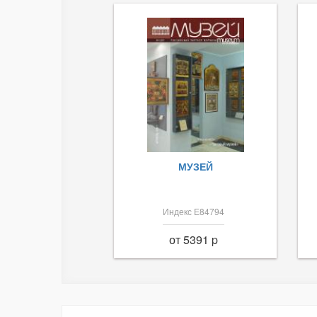
МУЗЕЙ
Индекс Е84794
от 5391 p