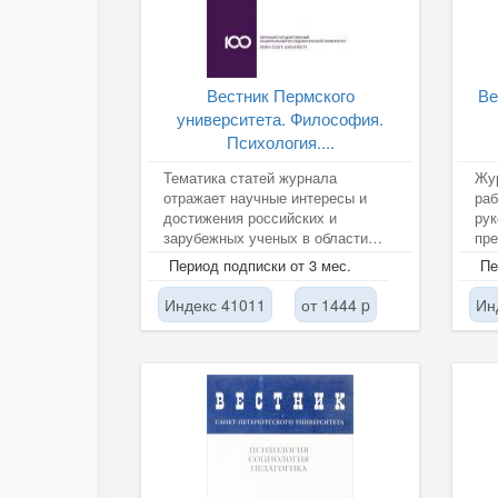
Вестник Пермского
Ве
университета. Философия.
Психология....
Тематика статей журнала
Жу
отражает научные интересы и
раб
достижения российских и
ру
зарубежных ученых в области
пре
актуальных комплексных проблем
исс
Период подписки от 3 мес.
Пе
изучения...
асп
Индекс 41011
от 1444 p
Ин