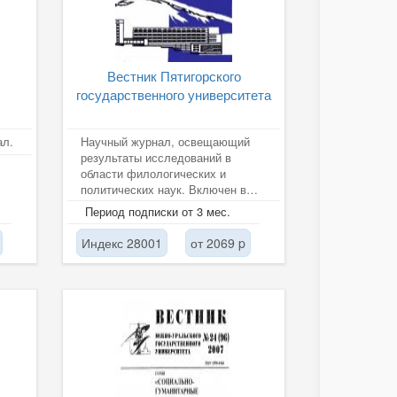
Вестник Пятигорского
государственного университета
ал.
Научный журнал, освещающий
результаты исследований в
области филологических и
политических наук. Включен в
Перечень ведущих
Период подписки от 3 мес.
рецензируемых научных...
Индекс 28001
от 2069 p