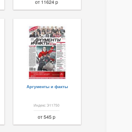
от 11624 p
Аргументы и факты
Индекс Э11750
от 545 p