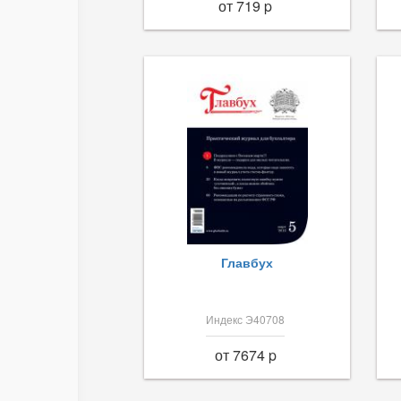
от 719 p
Главбух
Индекс Э40708
от 7674 p