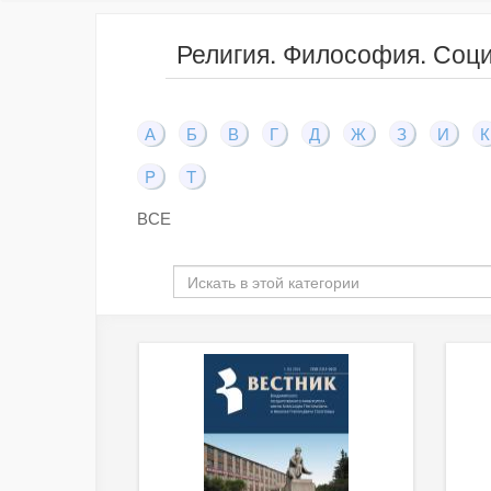
Религия. Философия. Соци
А
Б
В
Г
Д
Ж
З
И
К
P
T
ВСЕ