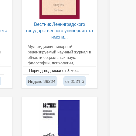
Вестник Ленинградского
ета.
государственного университета
имени...
Мультидисциплинарный
и
рецензируемый научный журнал в
области социальных наук:
философии, психологии,
педагогики публикует результаты
Период подписки от 3 мес.
оригинальных...
Индекс 36224
от 2521 p