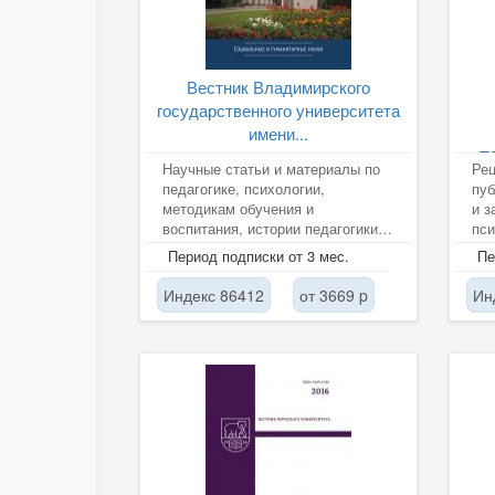
Вестник Владимирского
государственного университета
имени...
П
Научные статьи и материалы по
Рец
педагогике, психологии,
пуб
методикам обучения и
и з
воспитания, истории педагогики и
пси
образования,
пси
Период подписки от 3 мес.
Пе
профессиональному...
лич
Индекс 86412
от 3669 p
Ин