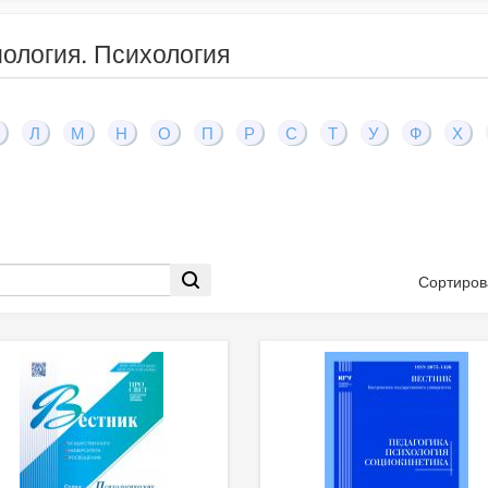
ология. Психология
Л
М
Н
О
П
Р
С
Т
У
Ф
Х
Сортиров