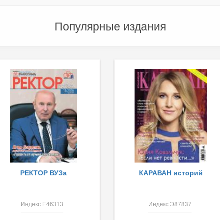
Популярные издания
РЕКТОР ВУЗа
КАРАВАН историй
Индекс Е46313
Индекс Э87837