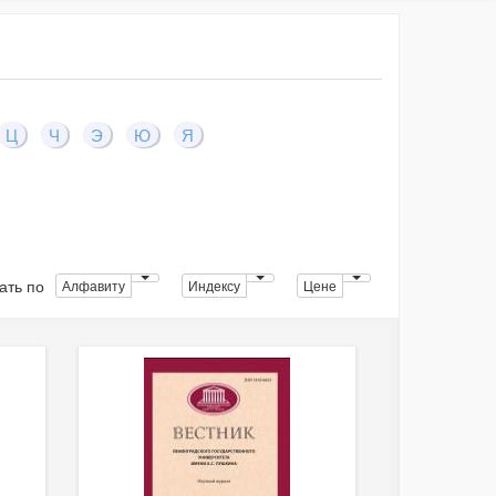
Ц
Ч
Э
Ю
Я
ать по
Алфавиту
Индексу
Цене