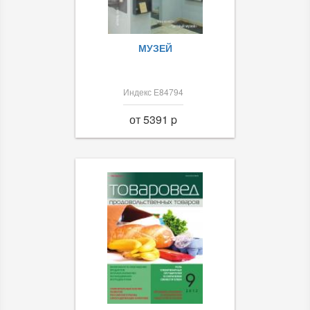
МУЗЕЙ
Индекс Е84794
от 5391 p