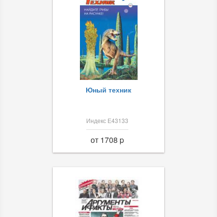
Юный техник
Индекс Е43133
от 1708 p