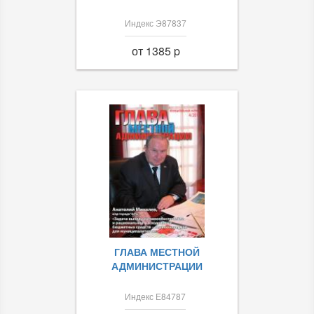
Индекс Э87837
от 1385 p
ГЛАВА МЕСТНОЙ
АДМИНИСТРАЦИИ
Индекс Е84787