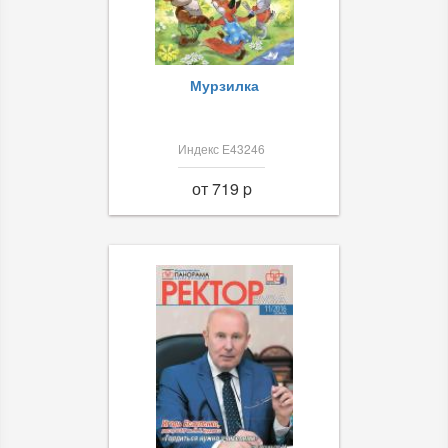
Мурзилка
Индекс Е43246
от 719 p