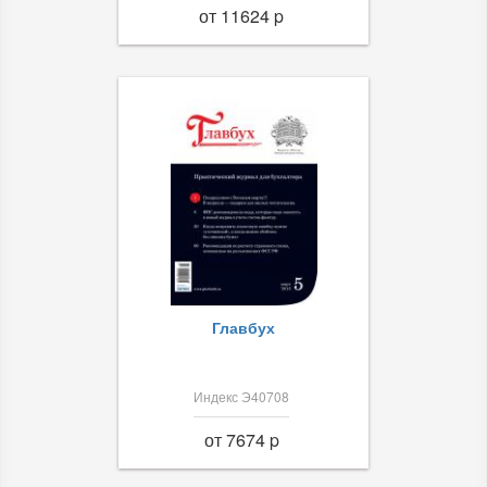
от 11624 p
Главбух
Индекс Э40708
от 7674 p