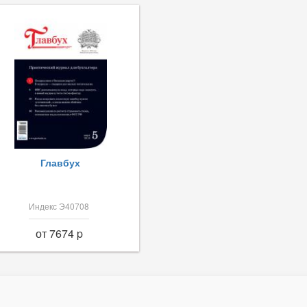
Главбух
Индекс Э40708
от 7674 p