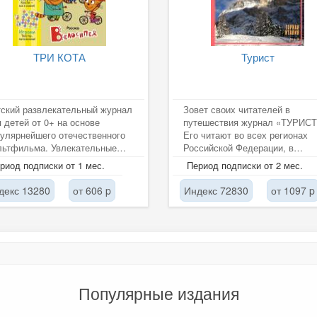
ТРИ КОТА
Турист
ский развлекательный журнал
Зовет своих читателей в
 детей от 0+ на основе
путешествия журнал «ТУРИСТ
улярнейшего отечественного
Его читают во всех регионах
льтфильма. Увлекательные
Российской Федерации, в
истории, интересные рубрики и...
республиках СНГ и Балтии, в
риод подписки от 1 мес.
Период подписки от 2 мес.
странах дальнего...
декс 13280
от 606 p
Индекс 72830
от 1097 p
Популярные издания