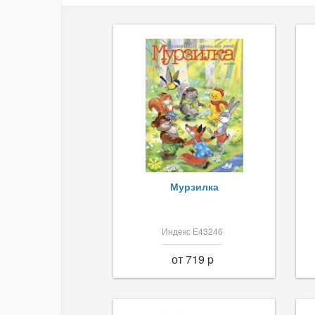
Мурзилка
Индекс Е43246
от 719 p