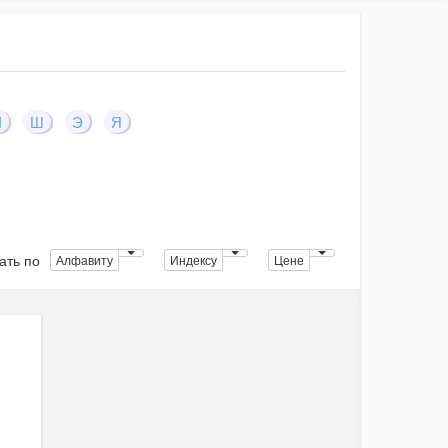
Ч
Ш
Э
Я
ать по
Алфавиту
Индексу
Цене