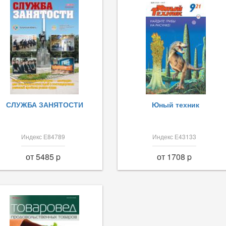
СЛУЖБА ЗАНЯТОСТИ
Юный техник
Индекс Е84789
Индекс Е43133
от 5485 p
от 1708 p