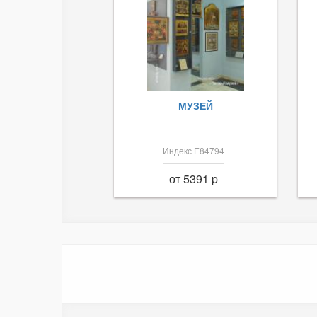
МУЗЕЙ
Индекс Е84794
от 5391 p