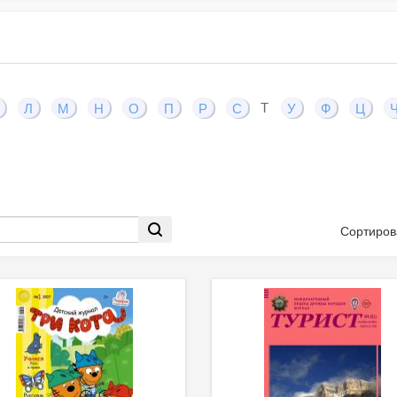
Т
Л
М
Н
О
П
Р
С
У
Ф
Ц
Сортиров