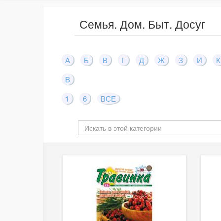
Семья. Дом. Быт. Досуг
А
Б
В
Г
Д
Ж
З
И
К
B
1
6
ВСЕ