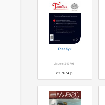
Главбух
Индекс Э40708
от 7674 p