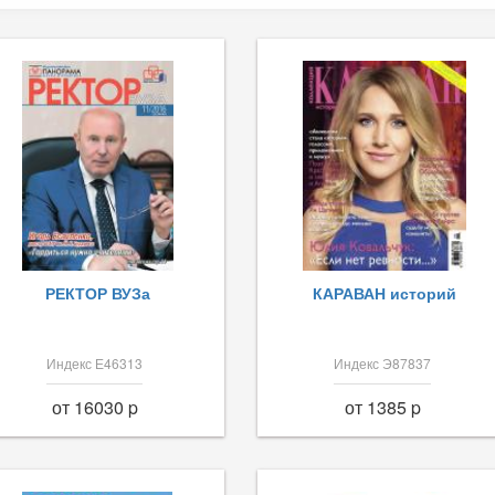
РЕКТОР ВУЗа
КАРАВАН историй
Индекс Е46313
Индекс Э87837
от 16030 p
от 1385 p