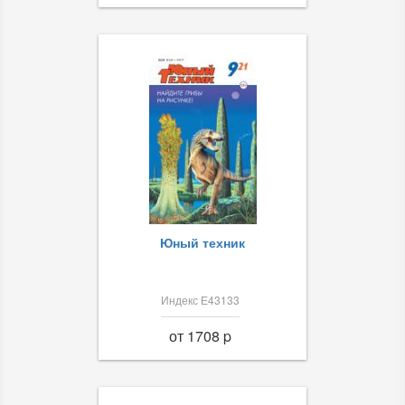
Юный техник
Индекс Е43133
от 1708 p