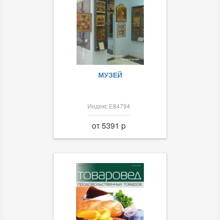
МУЗЕЙ
Индекс Е84794
от 5391 p