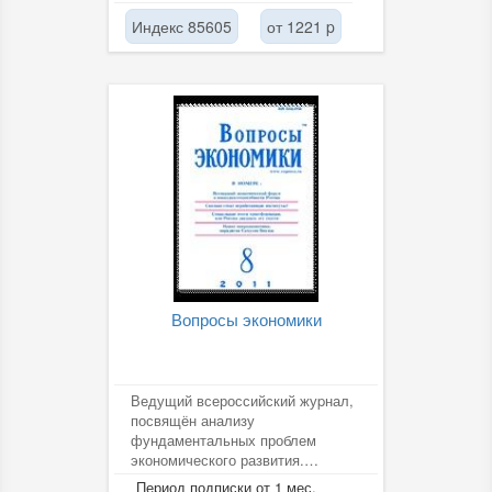
Индекс 85605
от 1221 p
Вопросы экономики
Ведущий всероссийский жуpнал,
посвящён анализу
фундаментальных проблем
экономического развития.
Издаётся с 1929 г.
Период подписки от 1 мес.