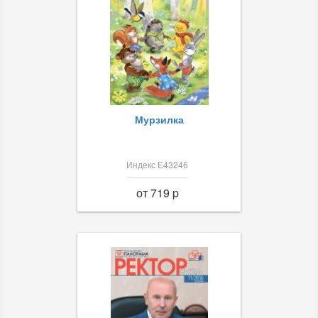
Мурзилка
Индекс Е43246
от 719 p