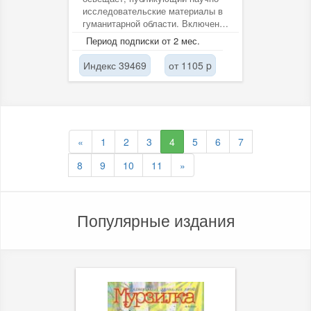
исследовательские материалы в
гуманитарной области. Включен в
ВАК, РИНЦ, Cyberleninka.
Период подписки от 2 мес.
Индекс 39469
от 1105 p
«
1
2
3
4
5
6
7
8
9
10
11
»
Популярные издания