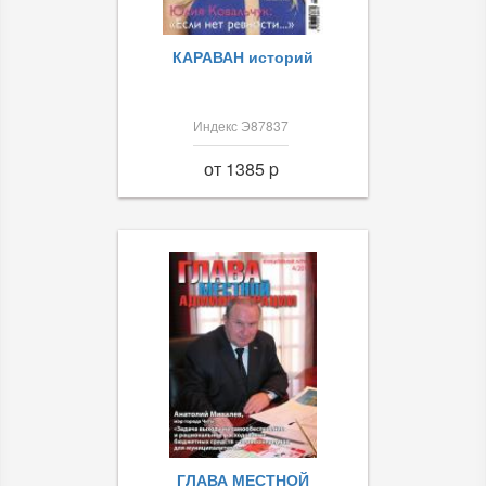
КАРАВАН историй
Индекс Э87837
от 1385 p
ГЛАВА МЕСТНОЙ