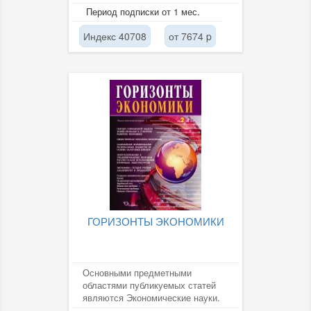
с шаблонами идеальных...
Период подписки от 1 мес.
Индекс 40708
от 7674 p
ГОРИЗОНТЫ ЭКОНОМИКИ
Основными предметными
областями публикуемых статей
являются Экономические науки.