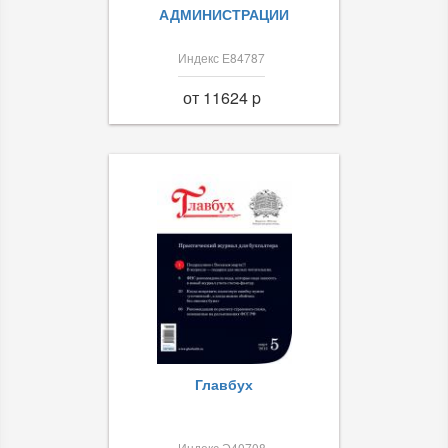
АДМИНИСТРАЦИИ
Индекс Е84787
от 11624 p
Главбух
Индекс Э40708