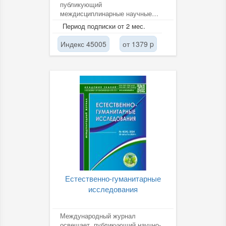
публикующий
междисциплинарные научные
исследования, применяющие
Период подписки от 2 мес.
институциональные...
Индекс 45005
от 1379 p
Естественно-гуманитарные
исследования
Международный журнал
освещает, публикующий научно-