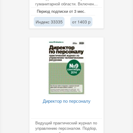
гуманитарной области. Включен в
РИНЦ. Cyberleninka
Период подписки от 3 мес.
Индекс 33335
от 1403 p
Директор по персоналу
Ведущий практический журнал по
управлению персоналом. Подбор,