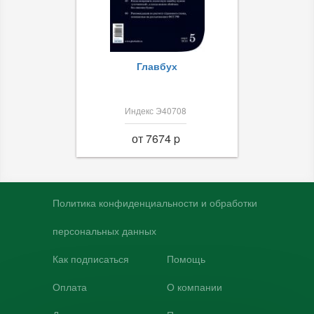
Главбух
Индекс Э40708
от 7674 p
Политика конфиденциальности и обработки
персональных данных
Как подписаться
Помощь
Оплата
О компании