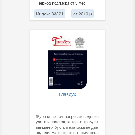
интересы российских
Период подписки от 3 мес.
производителей и...
Индекс 33321
от 2210 p
Главбух
Журнал по тем вопросам ведения
учета и налогов, которые требуют
внимания бухгалтера каждые две
недели. На конкретных примерах,