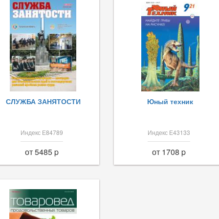
СЛУЖБА ЗАНЯТОСТИ
Юный техник
Индекс Е84789
Индекс Е43133
от 5485 p
от 1708 p