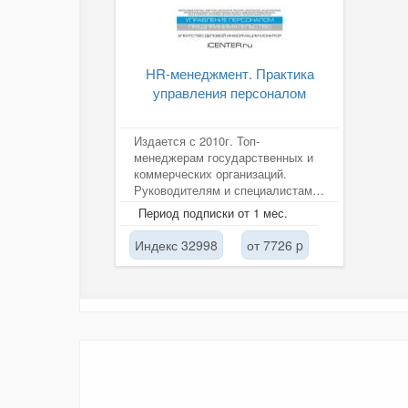
HR-менеджмент. Практика
управления персоналом
Издается с 2010г. Топ-
менеджерам государственных и
коммерческих организаций.
Руководителям и специалистам
кадровых служб, отделов
Период подписки от 1 мес.
обучения и развития...
Индекс 32998
от 7726 p