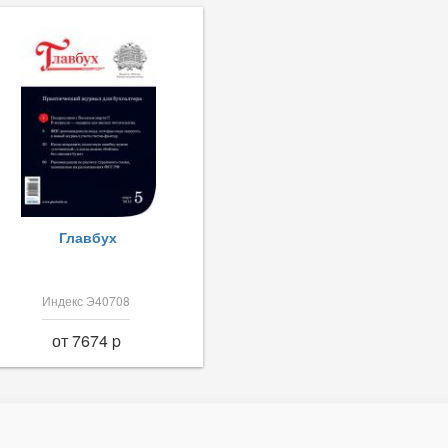
Главбух
Индекс Э40708
от 7674 p