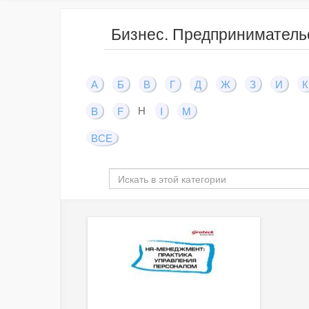
Бизнес. Предприниматель
А
Б
В
Г
Д
Ж
З
И
К
H
B
F
I
M
ВСЕ