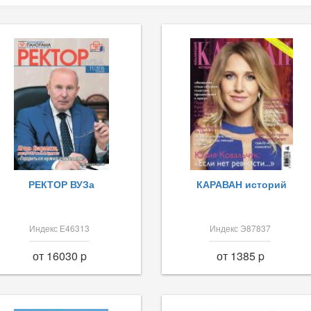
РЕКТОР ВУЗа
КАРАВАН историй
Индекс Е46313
Индекс Э87837
от 16030 p
от 1385 p