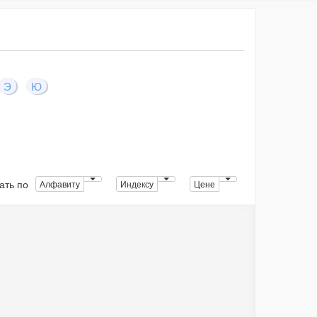
Э
Ю
ать по
Алфавиту
Индексу
Цене