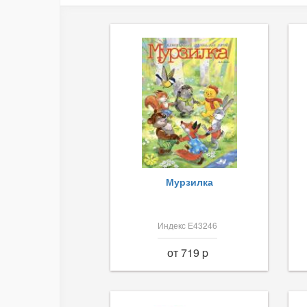
Мурзилка
Индекс Е43246
от 719 p