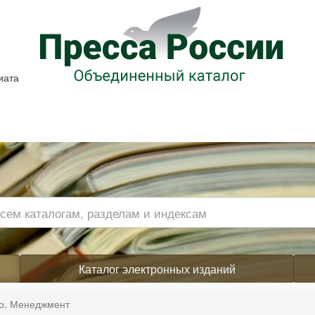
иата
Каталог электронных изданий
во. Менеджмент