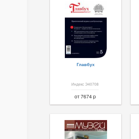
Главбух
Индекс Э40708
от 7674 p