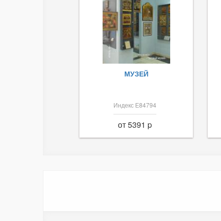
МУЗЕЙ
Индекс Е84794
от 5391 p