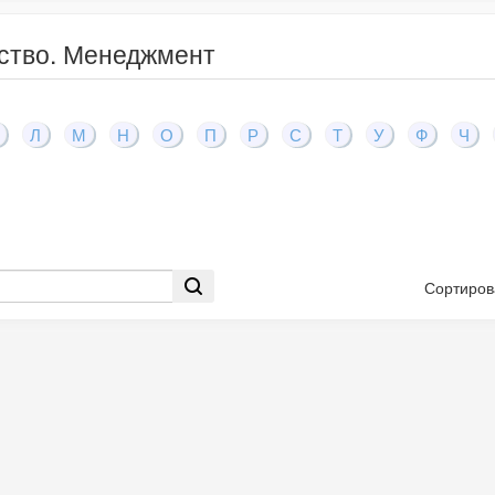
ство. Менеджмент
Л
М
Н
О
П
Р
С
Т
У
Ф
Ч
Сортиров