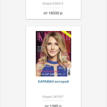
Индекс Е46313
от 16030 p
КАРАВАН историй
Индекс Э87837
от 1385 p