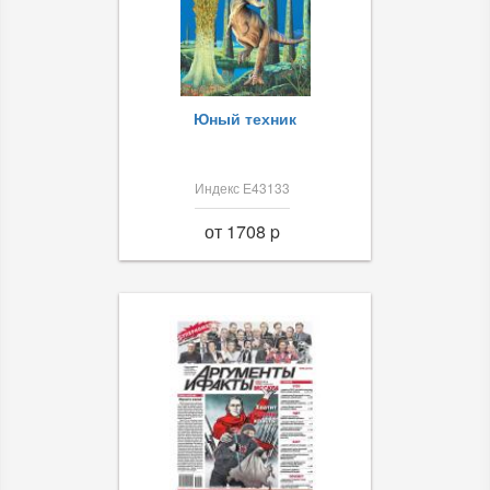
Юный техник
Индекс Е43133
от 1708 p