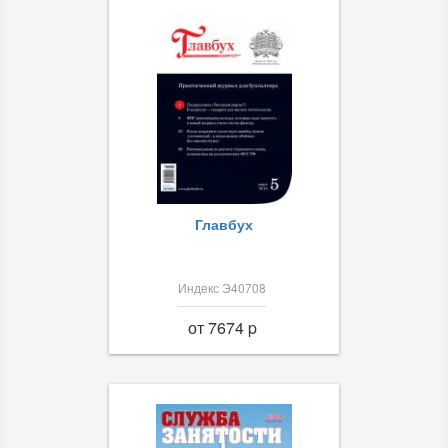
Главбух
Индекс Э40708
от 7674 p