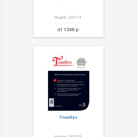
Индекс Э34174
от 1346 p
Главбух
Индекс Э40708