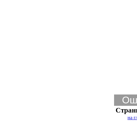
Ош
Стран
на г